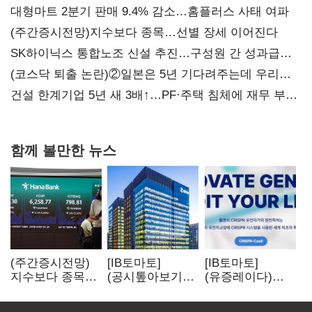
대형마트 2분기 판매 9.4% 감소…홈플러스 사태 여파
(주간증시전망)지수보다 종목…선별 장세 이어진다
SK하이닉스 통합노조 신설 추진…구성원 간 성과급
불만 확산
(코스닥 퇴출 논란)②일본은 5년 기다려주는데 우리는
당장 퇴출?…시간만으론 부족한 코스닥 구하기
건설 한계기업 5년 새 3배↑…PF·주택 침체에 재무 부담
확대
함께 볼만한 뉴스
(주간증시전망)
[IB토마토]
[IB토마토]
지수보다 종목…
(공시톺아보기)
(유증레이다)
선별 장세
수주 공시, 왜
툴젠, 조달액
이어진다
바로 매출로
3분의 1 토막…