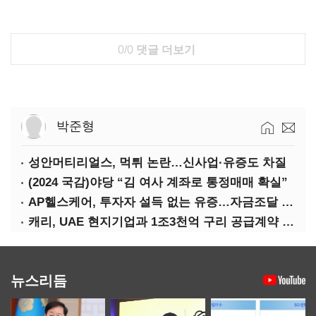
0/0
댓글 더보기
박준형
성안머티리얼스, 먹튀 논란…신사업·유증도 차질
(2024 국감)야당 “김 여사 계좌로 통정매매 확실”
AP헬스케어, 투자자 설득 없는 유증…자금조달 ‘빨간불’
캐리, UAE 현지기업과 1조3천억 구리 공급계약 체결
뉴스리듬