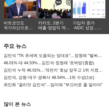
비트코인도
카카오, 2분기
가입자 증가
국가자산으로…'
매출·영업익 역대
·AIDC 성장…
보관·평가·처분'
최대…에이전트
SKT 2분기 성장
기준은 숙제
AI 수익화 관건
본궤도
주요 뉴스
김민석 "TK 유세에 도움되는 당대표"…정청래 "벌써
대표된 양 당직 배분"
46.01% 대 44.53%…김민석·정청래 '초박빙'(종합)
김민석 누적 46.01%…'격전지' 호남 앞두고 1위 지켰다
(2보)
김민석, 강원·대구·경북서 48.54%…1위 수성(1보)
최민희 "골리앗 김민석"…임미애 "부끄러운 줄 알아야"
많이 본 뉴스