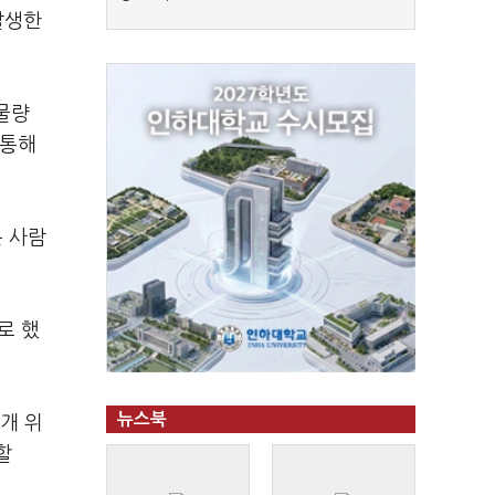
발생한
 물량
 통해
은 사람
로 했
뉴스북
개 위
할