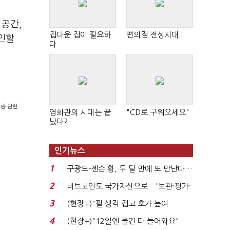
 공간,
집다운 집이 필요하
편의점 전성시대
인할
다
접종 관련
영화관의 시대는 끝
"CD로 구워오세요"
났다?
인기뉴스
1
구광모-젠슨 황, 두 달 만에 또 만난다…
로봇·AI 등 논...
2
비트코인도 국가자산으로…'보관·평가·
처분' 기준은 ...
3
(현장+)"팔 생각 접고 호가 높여
요"…'덜 똘똘한 한 채' 20...
4
(현장+)"12일엔 물건 다 들어와요"…