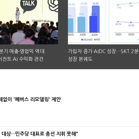
2분기 매출·영업익 역대
가입자 증가·AIDC 성장…SKT 2
전트 AI 수익화 관건
성장 본궤도
데없이 '폐버스 리모델링' 제안
택' 대상…민주당 대표로 총선 지휘 못해"