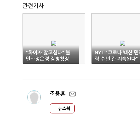
관련기사
"화이자 맞고싶다" 불
NYT "코로나 백신 면
만…정은경 질병청장
력 수년 간 지속된다"
"AZ도 안전하다"
조용훈
뉴스북