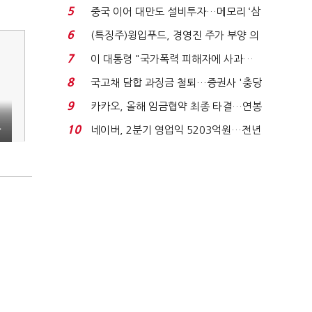
빈 매대 채우며 문 연 ...
5
중국 이어 대만도 설비투자…메모리 ‘삼
국전쟁’
6
(특징주)윙입푸드, 경영진 주가 부양 의
지에 상한가...
7
이 대통령 "국가폭력 피해자에 사과…
적극적 조사로 진...
8
국고채 담합 과징금 철퇴…증권사 '충당
금 폭탄' 우려...
9
카카오, 올해 임금협약 최종 타결…연봉
6.3% 인상·격려...
10
네이버, 2분기 영업익 5203억원…전년
상
비 0.2% 감소...