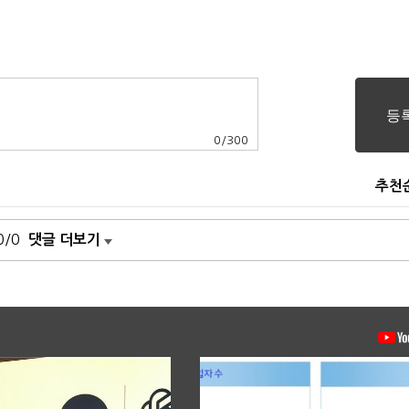
0
/
300
추천
0/0
댓글 더보기