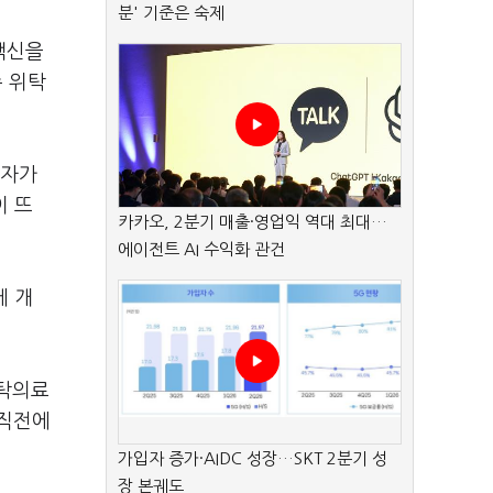
분' 기준은 숙제
백신을
종 위탁
속자가
이 뜨
카카오, 2분기 매출·영업익 역대 최대…
에이전트 AI 수익화 관건
에 개
위탁의료
 직전에
가입자 증가·AIDC 성장…SKT 2분기 성
장 본궤도