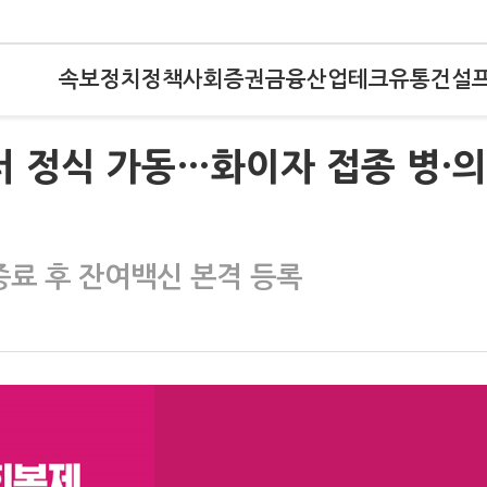
속보
정치
정책
사회
증권
금융
산업
테크
유통
건설
터 정식 가동…화이자 접종 병·
종료 후 잔여백신 본격 등록