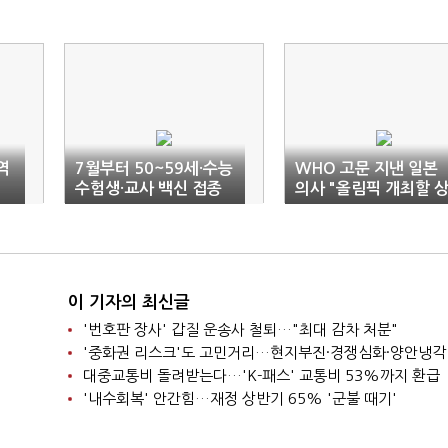
역
7월부터 50~59세·수능
WHO 고문 지낸 일본
수험생·교사 백신 접종
의사 "올림픽 개최할 
(종합)
황 아냐"
이 기자의 최신글
'번호판 장사' 갑질 운송사 철퇴…"최대 감차 처분"
'중화권 리스크'도 고민거리…현지부진·경쟁심화·양안냉각
대중교통비 돌려받는다…'K-패스' 교통비 53%까지 환급
'내수회복' 안간힘…재정 상반기 65% '군불 때기'