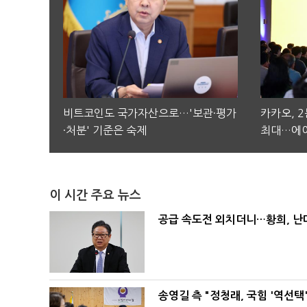
비트코인도 국가자산으로…'보관·평가
카카오, 
·처분' 기준은 숙제
최대…에이
이 시간 주요 뉴스
공급 속도전 외치더니…황희, 난
송영길 측 "정청래, 국힘 '역선