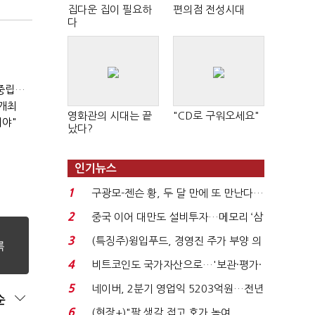
집다운 집이 필요하
편의점 전성시대
다
2050년 석탄발전 '중단'·민관 '94조' 투자…"산업계 탄소중립에 고삐"
 개최
영화관의 시대는 끝
"CD로 구워오세요"
져야"
났다?
인기뉴스
1
구광모-젠슨 황, 두 달 만에 또 만난다…
로봇·AI 등 논...
2
중국 이어 대만도 설비투자…메모리 ‘삼
국전쟁’
3
(특징주)윙입푸드, 경영진 주가 부양 의
지에 상한가...
4
비트코인도 국가자산으로…'보관·평가·
처분' 기준은 ...
5
네이버, 2분기 영업익 5203억원…전년
순
비 0.2% 감소...
6
(현장+)"팔 생각 접고 호가 높여