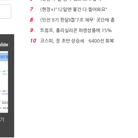
요"…'덜 똘똘한 한 채' 20...
7
(현장+)"12일엔 물건 다 들어와요"…
빈 매대 채우며 문 연 ...
8
(민선 9기 한달)③'7조 채무' 곳간에 충
격…추미애, 20년...
9
트럼프, 폴리실리콘 파생상품에 15%
관세…"미 산업 재건"...
10
코스피, 장 초반 상승세…6400선 회복
시도
분기