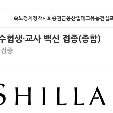
속보
정치
정책
사회
증권
금융
산업
테크
유통
건설
능수험생·교사 백신 접종(종합)
 접종