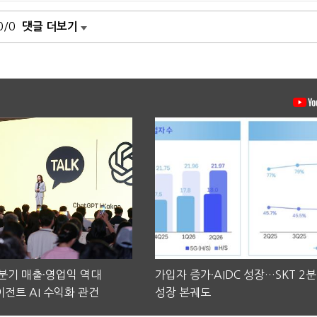
0/0
댓글 더보기
2분기 매출·영업익 역대
가입자 증가·AIDC 성장…SKT 2
전트 AI 수익화 관건
성장 본궤도