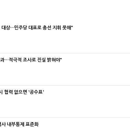
택' 대상…민주당 대표로 총선 지휘 못해"
사과…적극적 조사로 진실 밝혀야"
 협력 없으면 '공수표'
계열사 내부통제 표준화