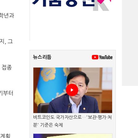
3학년과
지, 그
뉴스리듬
 접종
분기부터
비트코인도 국가자산으로…'보관·평가·처
분' 기준은 숙제
 계획