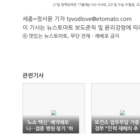
27일 방역당국은 "7월에는 50~59세, 고3 및 수능 수험생,
세종=정서윤 기자 tyvodlove@etomato.com
이 기사는 뉴스토마토 보도준칙 및 윤리강령에 따
ⓒ 맛있는 뉴스토마토, 무단 전재 - 재배포 금지
관련기사
'노쇼 백신' 예약해보
보건소 업무부담 가중
니…접종 병원 찾기 '하
정부 "인력 재배치 추
늘의 별따기'
진"