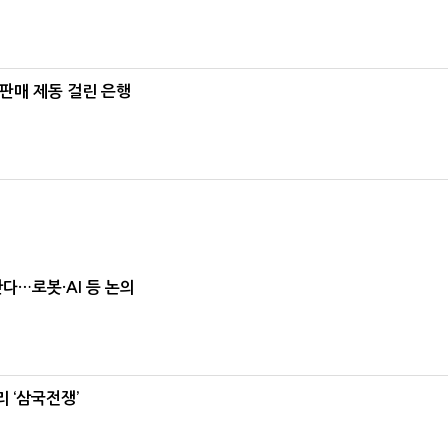
 판매 제동 걸린 은행
난다…로봇·AI 등 논의
 ‘삼국전쟁’