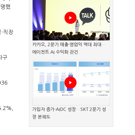
설명했
설·직장
카카오, 2분기 매출·영업익 역대 최대…
에이전트 AI 수익화 관건
파구
936
.2%,
가입자 증가·AIDC 성장…SKT 2분기 성
장 본궤도