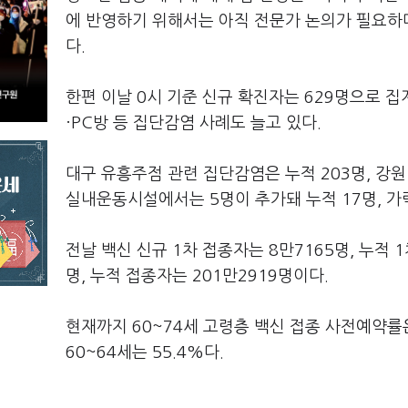
에 반영하기 위해서는 아직 전문가 논의가 필요하다
다.
한편 이날 0시 기준 신규 확진자는 629명으로 
·PC방 등 집단감염 사례도 늘고 있다.
대구 유흥주점 관련 집단감염은 누적 203명, 강
실내운동시설에서는 5명이 추가돼 누적 17명, 가
전날 백신 신규 1차 접종자는 8만7165명, 누적 1
명, 누적 접종자는 201만2919명이다.
현재까지 60~74세 고령층 백신 접종 사전예약률은 6
60~64세는 55.4%다.