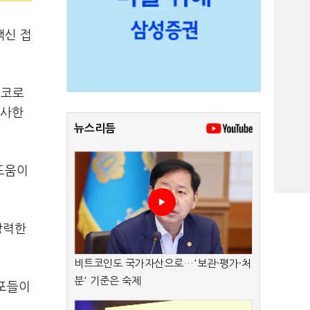
백신 접
 코로
시사한
뉴스리듬
도움이
강력한
비트코인도 국가자산으로…'보관·평가·처
분' 기준은 숙제
세포들이