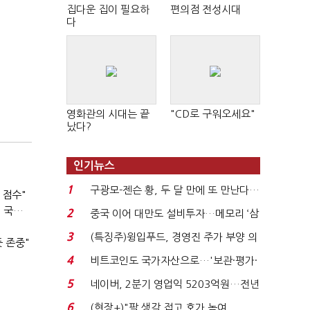
집다운 집이 필요하
편의점 전성시대
다
영화관의 시대는 끝
"CD로 구워오세요"
났다?
인기뉴스
1
구광모-젠슨 황, 두 달 만에 또 만난다…
 점수"
로봇·AI 등 논...
이준석 "공수처, 무능 입증" 지적에 송영길 "팔다리 자른 게 국민의힘"
2
중국 이어 대만도 설비투자…메모리 ‘삼
"
국전쟁’
3
(특징주)윙입푸드, 경영진 주가 부양 의
 존중"
지에 상한가...
4
비트코인도 국가자산으로…'보관·평가·
처분' 기준은 ...
5
네이버, 2분기 영업익 5203억원…전년
비 0.2% 감소...
6
(현장+)"팔 생각 접고 호가 높여