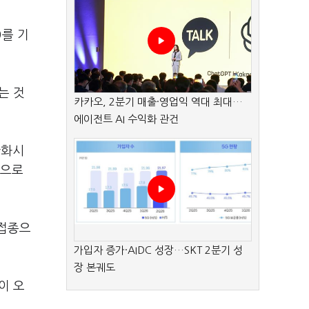
9를 기
는 것
카카오, 2분기 매출·영업익 역대 최대…
에이전트 AI 수익화 관건
완화시
적으로
 접종으
가입자 증가·AIDC 성장…SKT 2분기 성
장 본궤도
이 오