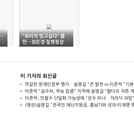
…
"화이자 맞고싶다" 불
만…정은경 질병청장
"AZ도 안전하다"
이 기자의 최신글
엇갈린 문재인정부 평가…송영길 "큰 발전 vs 이준석 "기본
이준석, 안철수 단일화 가능성에 "상수 아냐…자의식 과잉
(영상)송영길 "전국민 재난지원금, 홍남기와 상의·이재명 뜻