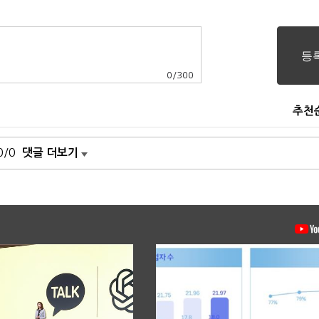
0
/
300
추천
0/0
댓글 더보기