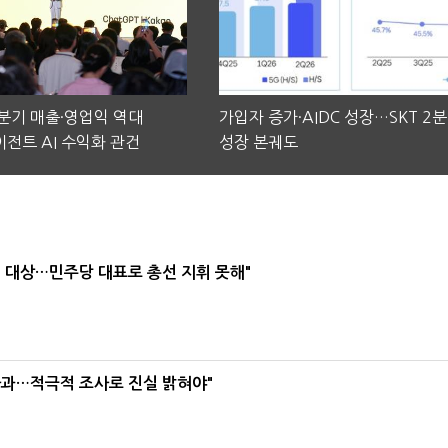
2분기 매출·영업익 역대
가입자 증가·AIDC 성장…SKT 2
전트 AI 수익화 관건
성장 본궤도
택' 대상…민주당 대표로 총선 지휘 못해"
사과…적극적 조사로 진실 밝혀야"