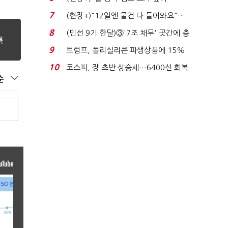
요"…'덜 똘똘한 한 채' 20...
7
(현장+)"12일엔 물건 다 들어와요"…
빈 매대 채우며 문 연 ...
8
(민선 9기 한달)③'7조 채무' 곳간에 충
격…추미애, 20년...
9
트럼프, 폴리실리콘 파생상품에 15%
관세…"미 산업 재건"...
10
코스피, 장 초반 상승세…6400선 회복
순
시도