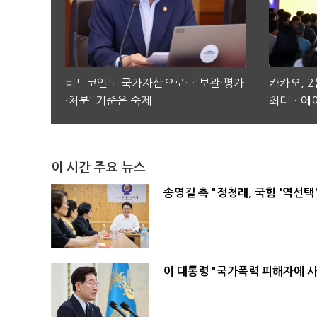
비트코인도 국가자산으로…'보관·평가
카카오, 
·처분' 기준은 숙제
최대…에이
이 시간 주요 뉴스
송영길 측 "정청래, 국힘 '역선
이 대통령 "국가폭력 피해자에 