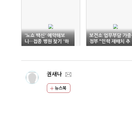
'노쇼 백신' 예약해보
보건소 업무부담 가중
니…접종 병원 찾기 '하
정부 "인력 재배치 추
늘의 별따기'
진"
권새나
뉴스북