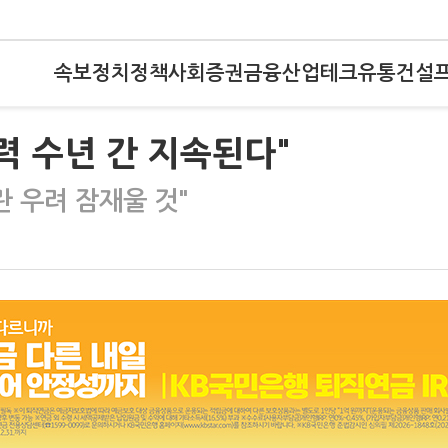
속보
정치
정책
사회
증권
금융
산업
테크
유통
건설
력 수년 간 지속된다"
란 우려 잠재울 것"