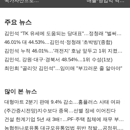
국가자산으로…'
매출·영업익 역대
보관·평가·처분'
최대…에이전트
기준은 숙제
AI 수익화 관건
주요 뉴스
김민석 "TK 유세에 도움되는 당대표"…정청래 "벌써
대표된 양 당직 배분"
46.01% 대 44.53%…김민석·정청래 '초박빙'(종합)
김민석 누적 46.01%…'격전지' 호남 앞두고 1위 지켰다
(2보)
김민석, 강원·대구·경북서 48.54%…1위 수성(1보)
최민희 "골리앗 김민석"…임미애 "부끄러운 줄 알아야"
많이 본 뉴스
대형마트 2분기 판매 9.4% 감소…홈플러스 사태 여파
(주간증시전망)지수보다 종목…선별 장세 이어진다
건설 한계기업 5년 새 3배↑…PF·주택 침체에 재무 부담
확대
농협하나로유통 대규모유통업법 위반 적발…공정위,