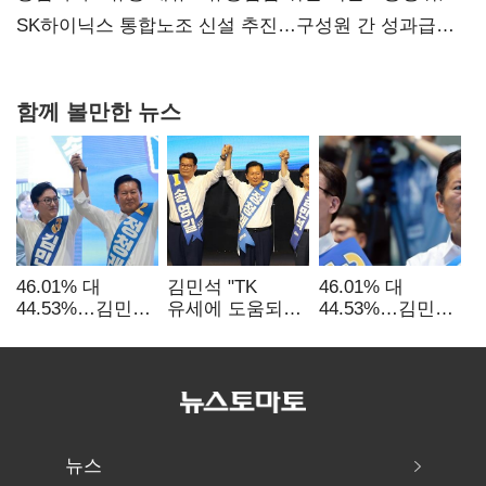
과징금 4억6200만원 부과
SK하이닉스 통합노조 신설 추진…구성원 간 성과급
불만 확산
함께 볼만한 뉴스
46.01% 대
김민석 "TK
46.01% 대
44.53%…김민석·
유세에 도움되는
44.53%…김민석·
정청래
당대표"…정청래
정청래
'초박빙'(종합
"벌써 대표된 양
'초박빙'(종합)
2보)
당직 배분"
뉴스