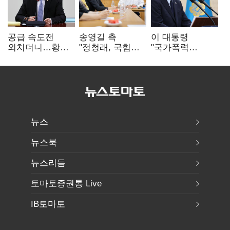
공급 속도전
송영길 측
이 대통령
외치더니…황희,
"정청래, 국힘
"국가폭력
난데없이 '폐버스
'역선택' 대상…
피해자에 사과…
리모델링' 제안
민주당 대표로
적극적 조사로
총선 지휘 못해"
진실 밝혀야"
뉴스
뉴스북
뉴스리듬
토마토증권통 Live
IB토마토