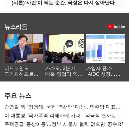
(시론)‘사건’이 되는 순간, 극장은 다시 살아난다
뉴스리듬
비트코인도
카카오, 2분기
가입자 증가
국가자산으로…'
매출·영업익 역대
·AIDC 성장…
보관·평가·처분'
최대…에이전트
SKT 2분기 성장
기준은 숙제
AI 수익화 관건
본궤도
주요 뉴스
송영길 측 "정청래, 국힘 '역선택' 대상…민주당 대표로
총선 지휘 못해"
이 대통령 "국가폭력 피해자에 사과…적극적 조사로
진실 밝혀야"
주택공급 '동상이몽'…정부·서울시 협력 없으면 '공수표'