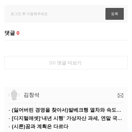
댓글
0
0/0
댓글 더보기
김창석
(잃어버린 경영을 찾아서)발베크행 열차와 속도의 환상: 디지털 전환과 물류 혁신의 포용적 노동 전략
[디지털애셋]‘내년 시행’ 가상자산 과세, 연말 국회 문턱 넘을까
(시론)꿈과 계획은 다르다