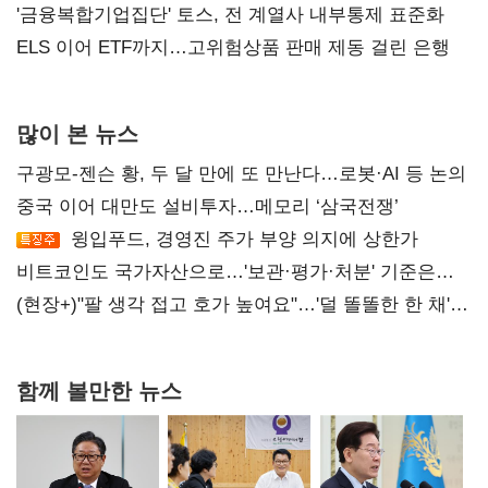
'금융복합기업집단' 토스, 전 계열사 내부통제 표준화
ELS 이어 ETF까지…고위험상품 판매 제동 걸린 은행
많이 본 뉴스
구광모-젠슨 황, 두 달 만에 또 만난다…로봇·AI 등 논의
중국 이어 대만도 설비투자…메모리 ‘삼국전쟁’
윙입푸드, 경영진 주가 부양 의지에 상한가
비트코인도 국가자산으로…'보관·평가·처분' 기준은
숙제
(현장+)"팔 생각 접고 호가 높여요"…'덜 똘똘한 한 채'
20억 키맞추기
함께 볼만한 뉴스