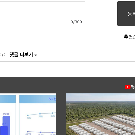
0
/
300
추천
0/0
댓글 더보기