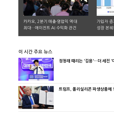
카카오, 2분기 매출·영업익 역대
가입자 증가
최대…에이전트 AI 수익화 관건
성장 본궤
이 시간 주요 뉴스
정청래 때리는 '김용'…더 세진 '
트럼프, 폴리실리콘 파생상품에 1