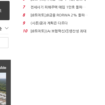
340억 베팅…가...
7
전세사기 피해주택 매입 1만호 돌파…
누적 피해자 4만2...
8
[IB토마토]JB금융 RORWA 2% 돌파…
실적 견인은 은행 ...
9
(시론)꿈과 계획은 다르다
순
10
[IB토마토](AI 보험혁신)①생산성 최대
80% 개선…현실...