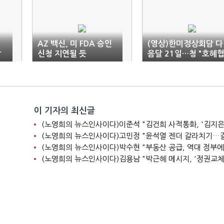
AZ 백신, 미 FDA 승인
(영상)한미정상회담 다
상
신청 지연될 듯
음달 21일…청 "호혜
력, 한반도 비핵화 논의
(종합)
이 기자의 최신글