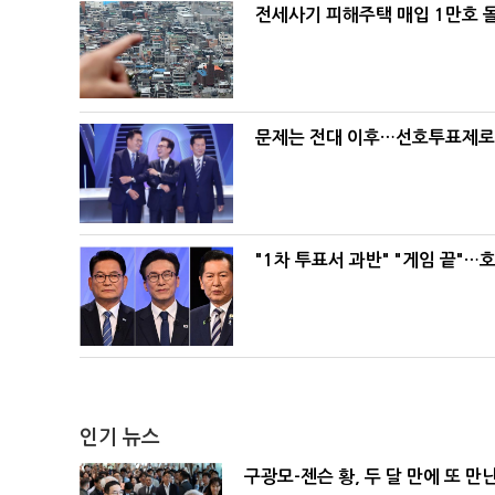
전세사기 피해주택 매입 1만호 
문제는 전대 이후…선호투표제로 
"1차 투표서 과반" "게임 끝"…
인기 뉴스
구광모-젠슨 황, 두 달 만에 또 만