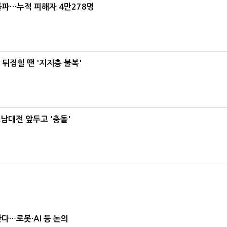
돌파…누적 피해자 4만278명
뒤집힐 땐 '지지층 불복'
호남대전 앞두고 '충돌'
난다…로봇·AI 등 논의