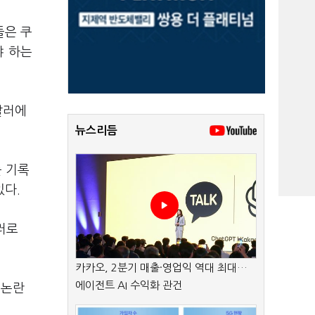
들은 쿠
야 하는
달러에
뉴스리듬
를 기록
있다.
러로
카카오, 2분기 매출·영업익 역대 최대…
에이전트 AI 수익화 관건
 논란