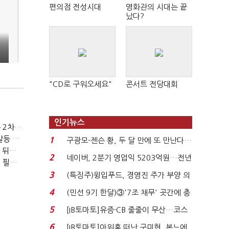
편의점 전성시대
영화관의 시대는 끝
났다?
협
"
"CD로 구워오세요"
콘서트 전당대회
인기뉴스
(노영희의 뉴스인사이다)이준석 "김건희 사적통화, '김지은 2차 가해' 성립 안 돼"
(노영희의 뉴스인사이다)고민정 "윤석열 젠더 갈라치기…갈등 불씨가 지지율 자양분"
1
구광모-젠슨 황, 두 달 만에 또 만난다…
(노영희의 뉴스인사이다)박수현 "부동산 공급, 역대 정부에 뒤지지 않아"
로봇·AI 등 논...
2
네이버, 2분기 영업익 5203억원…전년
(노영희의 뉴스인사이다)김용남 "박근혜 메시지, '정권교체 필요성' 강조할 듯"
비 0.2% 감소...
3
(특징주)윙입푸드, 경영진 주가 부양 의
지에 상한가...
4
(민선 9기 한달)③'7조 채무' 곳간에 충
격…추미애, 20년...
5
[IB토마토]유증·CB 줄줄이 무산…코스
닥 벌점 급증에 ...
6
[IB토마토]아워홈 떠난 구미현, 본느에