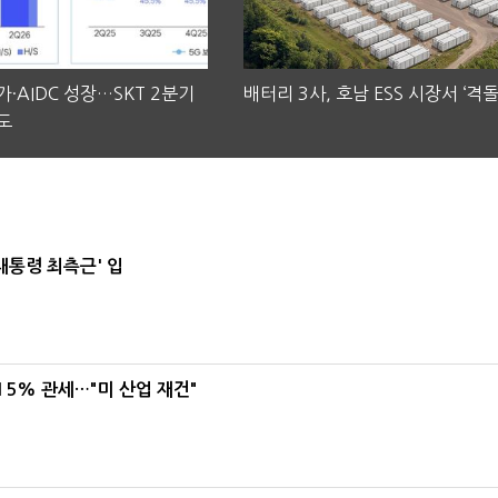
·AIDC 성장…SKT 2분기
배터리 3사, 호남 ESS 시장서 ‘격돌
도
대통령 최측근' 입
5% 관세…"미 산업 재건"