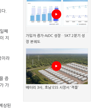
이다.
래일째
가입자 증가·AIDC 성장…SKT 2분기 성
이 지
장 본궤도
적이라
을 증
가 가
배터리 3사, 호남 ESS 시장서 ‘격돌’
 예상된