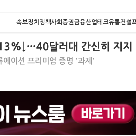
속보
정치
정책
사회
증권
금융
산업
테크
유통
건설
 13%↓…40달러대 간신히 지지
에이션 프리미엄 증명 '과제'