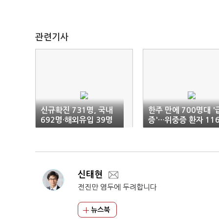
관련기사
신규확진 731명, 국내
한주 만에 700명대 '
692명·해외유입 39명
증'…위중증 환자 11
발생(1보)
명·사망자 4명 늘어(
합)
신태현
전진만 염두에 두려합니다
뉴스북