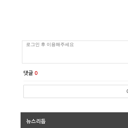
댓글
0
뉴스리듬