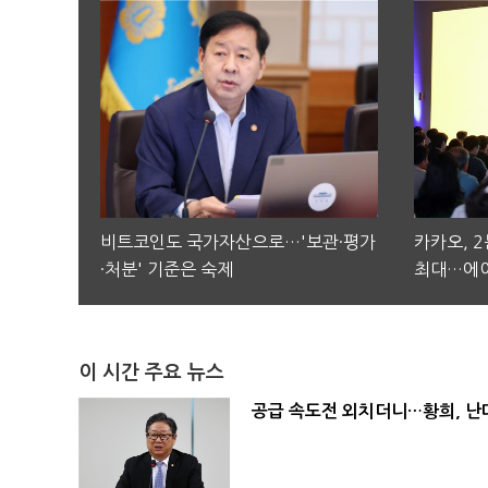
비트코인도 국가자산으로…'보관·평가
카카오, 
·처분' 기준은 숙제
최대…에이
이 시간 주요 뉴스
공급 속도전 외치더니…황희, 난