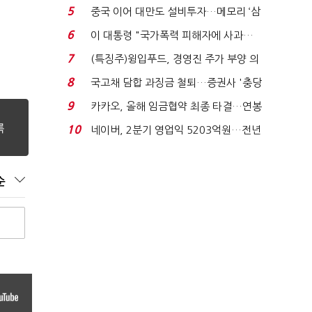
빈 매대 채우며 문 연 ...
5
중국 이어 대만도 설비투자…메모리 ‘삼
국전쟁’
6
이 대통령 "국가폭력 피해자에 사과…
적극적 조사로 진...
7
(특징주)윙입푸드, 경영진 주가 부양 의
지에 상한가...
8
국고채 담합 과징금 철퇴…증권사 '충당
금 폭탄' 우려...
9
카카오, 올해 임금협약 최종 타결…연봉
6.3% 인상·격려...
10
네이버, 2분기 영업익 5203억원…전년
비 0.2% 감소...
순