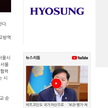
한다.
학교방역
 서울시
뉴스리듬
 서울
 협력
는 시
교 순
비트코인도 국가자산으로…'보관·평가·처