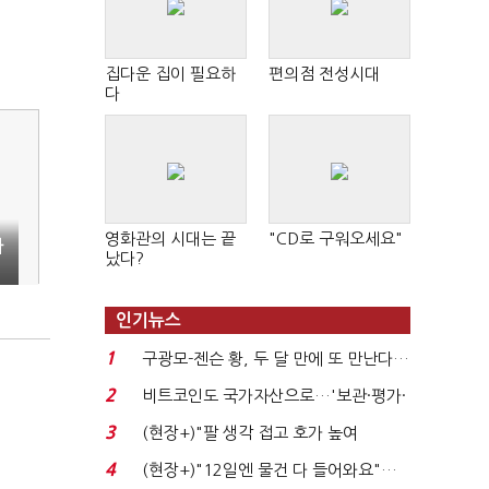
집다운 집이 필요하
편의점 전성시대
다
영화관의 시대는 끝
"CD로 구워오세요"
자
났다?
인기뉴스
1
구광모-젠슨 황, 두 달 만에 또 만난다…
로봇·AI 등 논...
2
비트코인도 국가자산으로…'보관·평가·
처분' 기준은 ...
3
(현장+)"팔 생각 접고 호가 높여
요"…'덜 똘똘한 한 채' 20...
4
(현장+)"12일엔 물건 다 들어와요"…