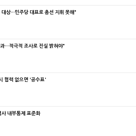
택' 대상…민주당 대표로 총선 지휘 못해"
사과…적극적 조사로 진실 밝혀야"
 협력 없으면 '공수표'
계열사 내부통제 표준화