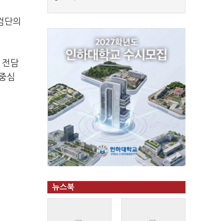
점검단의
 전담
 중심
뉴스북