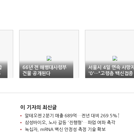
급
66년 전 해병대사령부
서울시 4일 연속 사망
6
건물 공개된다
'0'…"고령층 백신접종
종
효과"
이 기자의 최신글
알테오젠 2분기 매출 689억…전년 대비 269.5%↑
삼성바이오, 노사 갈등 '진행형'…파업 여파 촉각
녹십자, mRNA 백신 안정성 측정 기술 확보