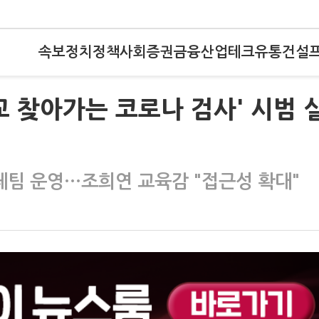
속보
정치
정책
사회
증권
금융
산업
테크
유통
건설
교 찾아가는 코로나 검사' 시범 
체팀 운영…조희연 교육감 "접근성 확대"