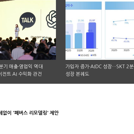
2분기 매출·영업익 역대
가입자 증가·AIDC 성장…SKT 2
전트 AI 수익화 관건
성장 본궤도
데없이 '폐버스 리모델링' 제안