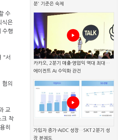
분' 기준은 숙제
할 수
의식은
 수행
 "서
카카오, 2분기 매출·영업익 역대 최대…
에이전트 AI 수익화 관건
 협의
과 교
스크 착
조용히
가입자 증가·AIDC 성장…SKT 2분기 성
장 본궤도