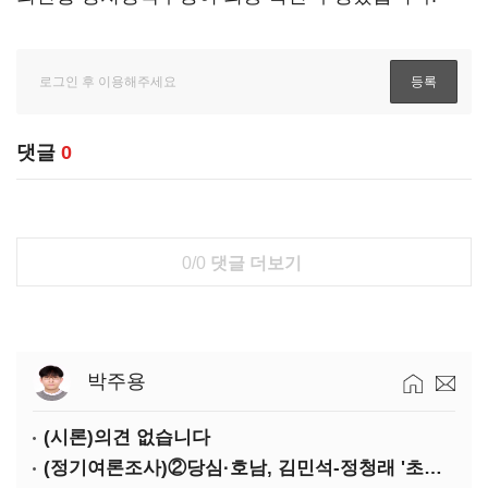
댓글
0
0/0
댓글 더보기
박주용
(시론)의견 없습니다
(정기여론조사)②당심·호남, 김민석-정청래 '초접전'