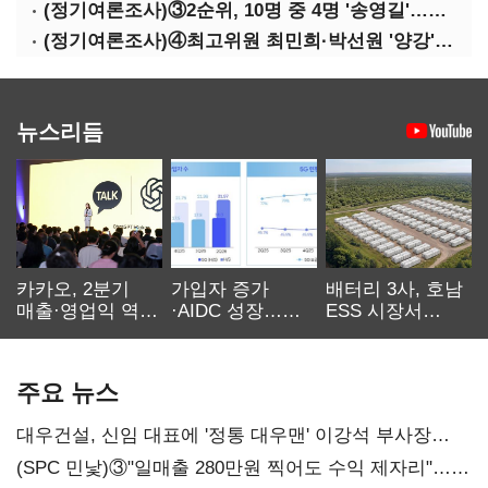
(정기여론조사)③2순위, 10명 중 4명 '송영길'…정청래 '한 자릿수'
(정기여론조사)④최고위원 최민희·박선원 '양강'…서미화·이성윤·임미애 뒤이어
뉴스리듬
카카오, 2분기
가입자 증가
배터리 3사, 호남
매출·영업익 역대
·AIDC 성장…
ESS 시장서
최대…에이전트
SKT 2분기 성장
‘격돌’
AI 수익화 관건
본궤도
주요 뉴스
대우건설, 신임 대표에 '정통 대우맨' 이강석 부사장
내정
(SPC 민낯)③"일매출 280만원 찍어도 수익 제자리"…