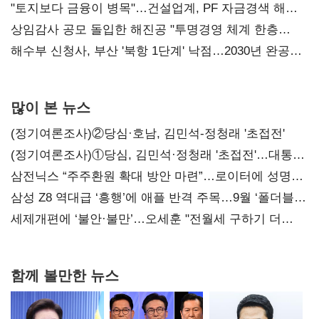
점주 울리는 '상시 할인'
"토지보다 금융이 병목"…건설업계, PF 자금경색 해소
목소리
상임감사 공모 돌입한 해진공 "투명경영 체계 한층
강화"
해수부 신청사, 부산 '북항 1단계' 낙점…2030년 완공
목표
많이 본 뉴스
(정기여론조사)②당심·호남, 김민석-정청래 '초접전'
(정기여론조사)①당심, 김민석·정청래 '초접전'…대통령
지지도 '50% 아래로'(종합)
삼전닉스 “주주환원 확대 방안 마련”…로이터에 성명
보내
삼성 Z8 역대급 ‘흥행’에 애플 반격 주목…9월 ‘폴더블
대전’
세제개편에 ‘불안·불만’…오세훈 "전월세 구하기 더
힘들어질 것"
함께 볼만한 뉴스