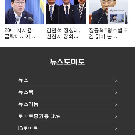
20대 지지율
김민석·정청래,
장동혁 "형소법도
급락에…이
신천지 장외
안 읽어 본
대통령 "청년정책
설전…송영길
대통령…빛의
재편"
"호남 계몽 규탄"
속도로 무너질
것"
뉴스
뉴스북
뉴스리듬
토마토증권통 Live
IB토마토