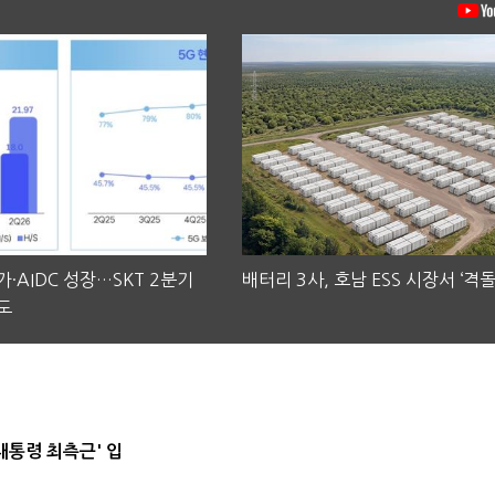
·AIDC 성장…SKT 2분기
배터리 3사, 호남 ESS 시장서 ‘격돌
도
대통령 최측근' 입