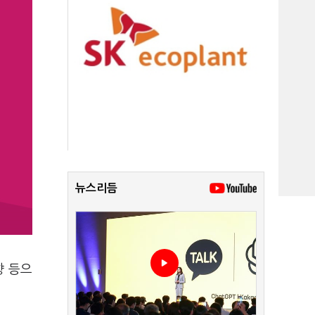
뉴스리듬
향 등으