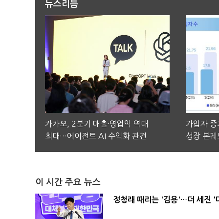
뉴스리듬
카카오, 2분기 매출·영업익 역대
가입자 증가
최대…에이전트 AI 수익화 관건
성장 본궤
이 시간 주요 뉴스
정청래 때리는 '김용'…더 세진 '