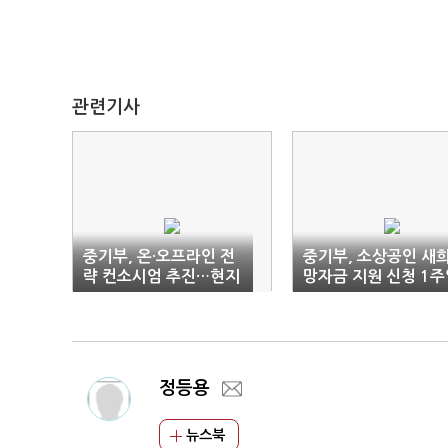
관련기사
중기부, 온·오프라인 전
중기부, 소상공인 새
략 컨소시엄 추진…현지
망자금 지원 신청 1주
MD 활용
연장
정등용
뉴스북