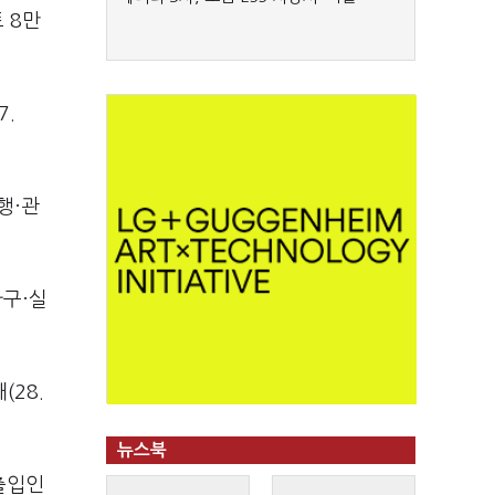
 8만
7.
행·관
가구·실
(28.
뉴스북
출입인