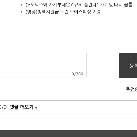
(Y노믹스와 가계부채①)"규제 풀린다" 가계빚 다시 꿈틀
(영상)방역지원금 노린 보이스피싱 기승
0
/
300
추천
0/0
댓글 더보기