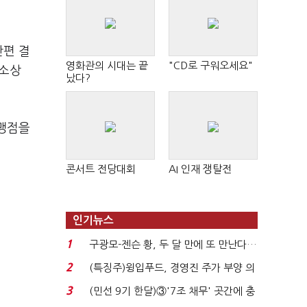
간편 결
영화관의 시대는 끝
"CD로 구워오세요"
 소상
났다?
가맹점을
콘서트 전당대회
AI 인재 쟁탈전
인기뉴스
1
구광모-젠슨 황, 두 달 만에 또 만난다…
로봇·AI 등 논...
2
(특징주)윙입푸드, 경영진 주가 부양 의
지에 상한가...
3
(민선 9기 한달)③'7조 채무' 곳간에 충