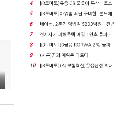
격…추미애, 20년...
4
[IB토마토]유증·CB 줄줄이 무산…코스
닥 벌점 급증에 ...
5
[IB토마토]아워홈 떠난 구미현, 본느에
340억 베팅…가...
6
네이버, 2분기 영업익 5203억원…전년
비 0.2% 감소...
7
전세사기 피해주택 매입 1만호 돌파…
누적 피해자 4만2...
8
[IB토마토]JB금융 RORWA 2% 돌파…
실적 견인은 은행 ...
9
(시론)꿈과 계획은 다르다
10
[IB토마토](AI 보험혁신)①생산성 최대
80% 개선…현실...