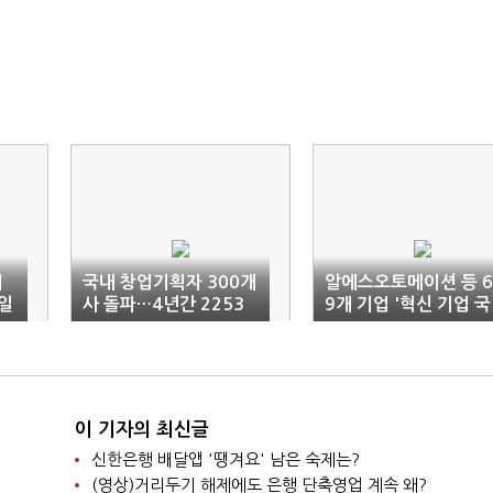
희
국내 창업기획자 300개
알에스오토메이션 등 6
일
사 돌파…4년간 2253
9개 기업 '혁신 기업 국
억 투자
가대표 1000' 선정
이 기자의 최신글
신한은행 배달앱 '땡겨요' 남은 숙제는?
(영상)거리두기 해제에도 은행 단축영업 계속 왜?