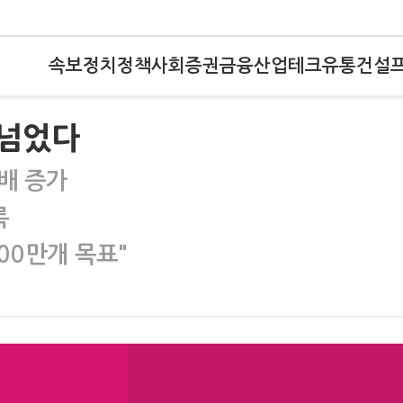
속보
정치
정책
사회
증권
금융
산업
테크
유통
건설
 넘었다
배 증가
록
200만개 목표"