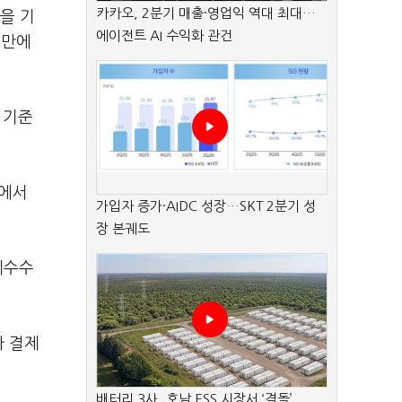
카카오, 2분기 매출·영업익 역대 최대…
을 기
에이전트 AI 수익화 관건
 만에
 기준
이에서
가입자 증가·AIDC 성장…SKT 2분기 성
장 본궤도
제수수
가 결제
배터리 3사, 호남 ESS 시장서 ‘격돌’