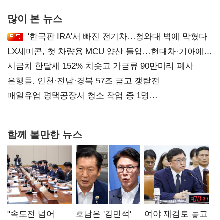
많이 본 뉴스
'한국판 IRA'서 빠진 전기차…청와대 벽에 막혔다
LX세미콘, 첫 차량용 MCU 양산 돌입…현대차·기아에
공급
시금치 한달새 152% 치솟고 가금류 90만마리 폐사
은행들, 인천·전남·경북 57조 금고 쟁탈전
매일유업 평택공장서 청소 작업 중 1명
사망…"안전관리체계 재점검"
함께 볼만한 뉴스
"속도전 넘어
호남은 '김민석'
여야 재검토 놓고