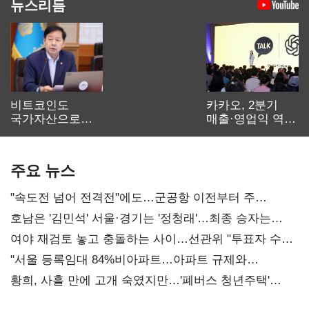
뉴스리듬
비트코인도
카카오, 2분기
국가자산으로…'
매출·영업익 역대
보관·평가·처분'
최대…에이전트
기준은 숙제
AI 수익화 관건
주요 뉴스
"속도전 넘어 전격전"에도…군공항 이전부터 주
52시간까지 '뇌관'
호남은 '김민석' 서울·경기는 '정청래'…최종 승자는
'안갯속'
여야 재검토 놓고 충돌하는 사이…선관위 "투표자 수
오차 당연"
"서울 등록임대 84%비아파트…아파트 규제와
달리해야"
황희, 사흘 만에 고개 숙였지만…'폐버스 청년주택'
후폭풍