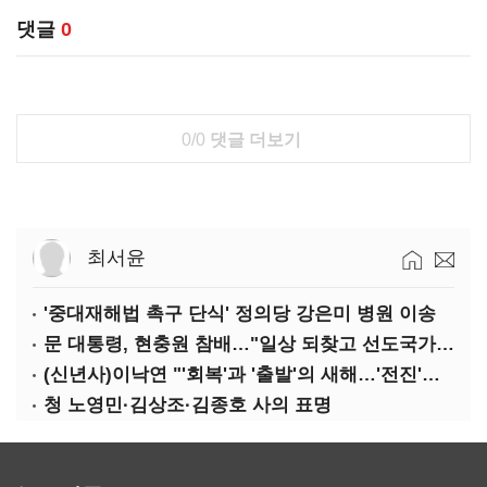
댓글
0
0/0
댓글 더보기
최서윤
'중대재해법 촉구 단식' 정의당 강은미 병원 이송
문 대통령, 현충원 참배…"일상 되찾고 선도국가 도약"
(신년사)이낙연 "'회복'과 '출발'의 새해…'전진'과 '통합' 구현할 것"
청 노영민·김상조·김종호 사의 표명