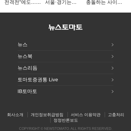
전격전"에도…
서울·경기는
충돌하는 사이…
군공항 이전부터
'정청래'…최종
선관위 "투표자
주 52시간까지
승자는 '안갯속'
수 오차 당연"
'뇌관'
뉴스
뉴스북
뉴스리듬
토마토증권통 Live
IB토마토
회사소개
개인정보취급방침
서비스 이용약관
고충처리
정정반론보도
COPYRIGHT © NEWSTOMATO. ALL RIGHTS RESERVED.