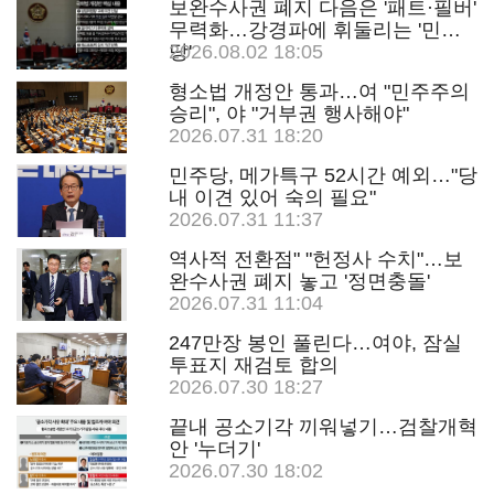
보완수사권 폐지 다음은 '패트·필버'
무력화…강경파에 휘둘리는 '민주
당'
2026.08.02 18:05
형소법 개정안 통과…여 "민주주의
승리", 야 "거부권 행사해야"
2026.07.31 18:20
민주당, 메가특구 52시간 예외…"당
내 이견 있어 숙의 필요"
2026.07.31 11:37
역사적 전환점" "헌정사 수치"…보
완수사권 폐지 놓고 '정면충돌'
2026.07.31 11:04
247만장 봉인 풀린다…여야, 잠실
투표지 재검토 합의
2026.07.30 18:27
끝내 공소기각 끼워넣기…검찰개혁
안 '누더기'
2026.07.30 18:02