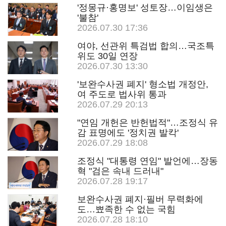
'정몽규·홍명보' 성토장…이임생은
'불참'
2026.07.30 17:36
여야, 선관위 특검법 합의…국조특
위도 30일 연장
2026.07.30 13:30
'보완수사권 폐지' 형소법 개정안,
여 주도로 법사위 통과
2026.07.29 20:13
"연임 개헌은 반헌법적"…조정식 유
감 표명에도 '정치권 발칵'
2026.07.29 18:08
조정식 "대통령 연임" 발언에…장동
혁 "검은 속내 드러내"
2026.07.28 19:17
보완수사권 폐지·필버 무력화에
도…뾰족한 수 없는 국힘
2026.07.28 18:10