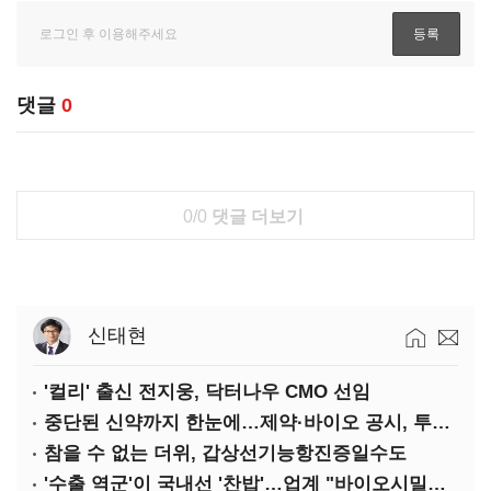
댓글
0
0/0
댓글 더보기
신태현
'컬리' 출신 전지웅, 닥터나우 CMO 선임
중단된 신약까지 한눈에…제약·바이오 공시, 투명해진다
참을 수 없는 더위, 갑상선기능항진증일수도
'수출 역군'이 국내선 '찬밥'…업계 "바이오시밀러 인센티브 다각화 필요"