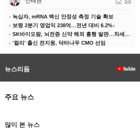
신태현
녹십자, mRNA 백신 안정성 측정 기술 확보
보령 2분기 영업익 238억…전년 대비 6.2%↓
SK바이오팜, 뇌전증 신약 해외 흥행 발판…차세대 신약 개발 속도
'컬리' 출신 전지웅, 닥터나우 CMO 선임
뉴스리듬
주요 뉴스
많이 본 뉴스