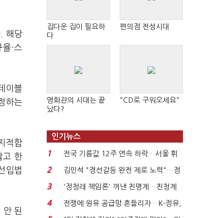
집다운 집이 필요하
편의점 전성시대
. 해당
다
규율·스
스테이블
영화관의 시대는 끝
"CD로 구워오세요"
 정하는
났다?
인기뉴스
 지적합
1
전국 기름값 12주 연속 하락…서울 휘
않고 한
발윳값 1909원...
 선입법
2
김민석 "경선갈등 완전 제로 노력"…정
청래 "반명 공세 사...
3
'정청래 책임론' 꺼낸 친명계…친청계
는 추가투표 때리기...
4
전쟁에 원유 공급망 흔들리자…K-정유,
 안 된
에너지안보 핵심...