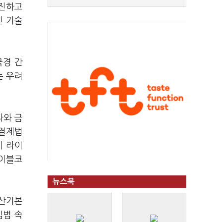
추진하고
인 기술
국경 간
는 우려
라와 금
급결제법
이 라이
테이블코
뉴스북
자산기본
입법 속