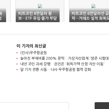
내
비트코인 8만달러 횡
비트코인 6만달러선 급
험
보…ETF 유입·물가 부담
락…거래소 실적 회복
변수
요원
이 기자의 최신글
(인사)우주항공청
높아진 부채비율 200% 문턱…가상자산업계 '생존 시험대
내년 코인 과세 강행…관건은 '취득가액 산정·자산 이동'
달 기지 전환 시동…나사·우주항공청 협력 강화