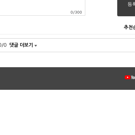
0
/
300
추천
0/0
댓글 더보기