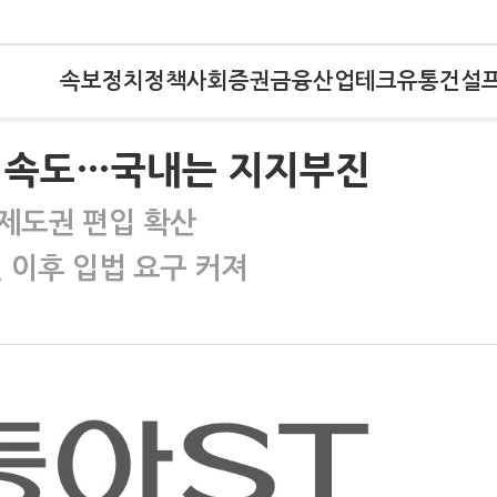
속보
정치
정책
사회
증권
금융
산업
테크
유통
건설
 속도…국내는 지지부진
제도권 편입 확산
 이후 입법 요구 커져