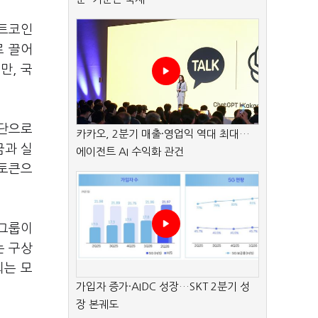
비트코인
로 끌어
만, 국
수단으로
카카오, 2분기 매출·영업익 역대 최대…
금과 실
에이전트 AI 수익화 관건
 토큰으
 그룹이
는 구상
되는 모
가입자 증가·AIDC 성장…SKT 2분기 성
장 본궤도