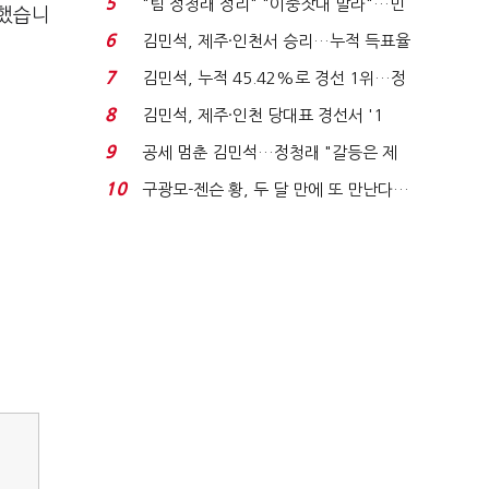
5
"팀 정청래 정리" "이중잣대 말라"…민
적했습니
주 최고위원 계파 다...
6
김민석, 제주·인천서 승리…누적 득표율
'1위 탈환'(종합)...
7
김민석, 누적 45.42%로 경선 1위…정
청래와 격차 0.86%p(...
8
김민석, 제주·인천 당대표 경선서 '1
위'(1보)...
9
공세 멈춘 김민석…정청래 "갈등은 제
가 수습"
10
구광모-젠슨 황, 두 달 만에 또 만난다…
로봇·AI 등 논...