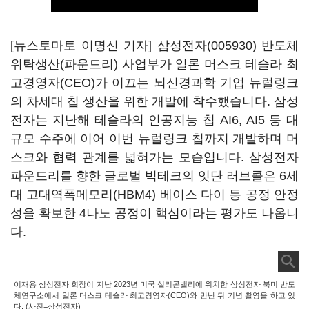
[뉴스토마토 이명신 기자]
삼성전자(005930)
반도체
위탁생산(파운드리) 사업부가 일론 머스크 테슬라 최
고경영자(CEO)가 이끄는 뇌신경과학 기업 뉴럴링크
의 차세대 칩 생산을 위한 개발에 착수했습니다. 삼성
전자는 지난해 테슬라의 인공지능 칩 AI6, AI5 등 대
규모 수주에 이어 이번 뉴럴링크 칩까지 개발하며 머
스크와 협력 관계를 넓혀가는 모습입니다. 삼성전자
파운드리를 향한 글로벌 빅테크의 잇단 러브콜은 6세
대 고대역폭메모리(HBM4) 베이스 다이 등 공정 안정
성을 확보한 4나노 공정이 핵심이라는 평가도 나옵니
다.
이재용 삼성전자 회장이 지난 2023년 미국 실리콘밸리에 위치한 삼성전자 북미 반도
체연구소에서 일론 머스크 테슬라 최고경영자(CEO)와 만난 뒤 기념 촬영을 하고 있
다. (사진=삼성전자)