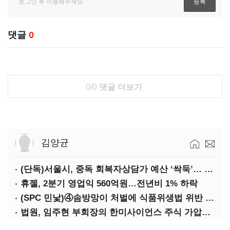
댓글
0
0/0
댓글 더보기
김양균
(단독)서울시, 중독 회복자상담가 예산 ‘싹둑’… 자치구 이관 후 ‘사업 축소’ 위기
휴젤, 2분기 영업익 560억원…전년비 1% 하락
(SPC 민낯)④솜방망이 처벌에 식품위생법 위반 반복
법원, 임주현 부회장의 한미사이언스 주식 가압류 결정