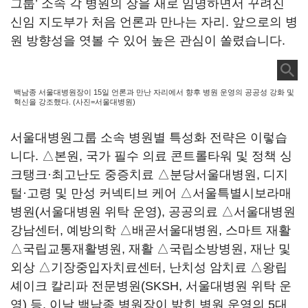
그룹’ 소속 각 병원의 장을 새로 임명하면서 꾸려진
신임 지도부가 처음 언론과 만나는 자리. 앞으로의 병
원 방향성을 엿볼 수 있어 높은 관심이 쏠렸습니다.
백남종 서울대병원장이 15일 언론과 만난 자리에서 향후 병원 운영의 공공성 강화 및
혁신을 강조했다. (사진=서울대병원)
서울대병원그룹 소속 병원별 특성화 전략은 이렇습
니다. △본원, 국가 필수 의료 콘트롤타워 및 정책 싱
크탱크·최고난도 중증치료 △분당서울대병원, 디지
털·고령 및 만성 커넥티브 케어 △서울특별시보라매
병원(서울대병원 위탁 운영), 공공의료 △서울대병원
강남센터, 예방의학 △배곧서울대병원, 스마트 재활
△국립교통재활병원, 재활 △국립소방병원, 재난 및
외상 △기장중입자치료센터, 난치성 암치료 △왕립
셰이크 칼리파 전문병원(SKSH, 서울대병원 위탁 운
영) 등. 이날 백남종 병원장이 밝힌 병원 운영의 5대