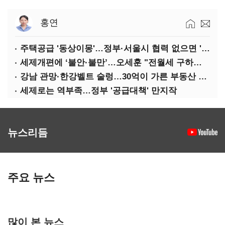
홍연
주택공급 '동상이몽'…정부·서울시 협력 없으면 '공수표'
세제개편에 ‘불안·불만’…오세훈 "전월세 구하기 더 힘들어질 것"
강남 관망·한강벨트 술렁…30억이 가른 부동산 민심
세제로는 역부족…정부 '공급대책' 만지작
뉴스리듬
주요 뉴스
많이 본 뉴스