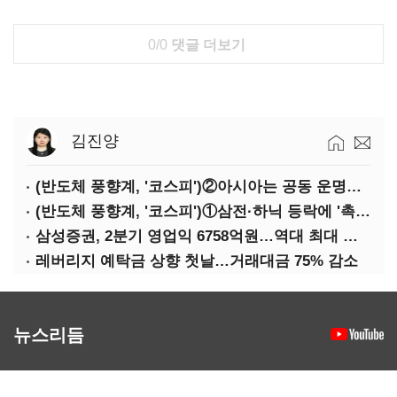
0/0
댓글 더보기
김진양
(반도체 풍향계, '코스피')②아시아는 공동 운명체?…일본·대만도 '동반 출렁'
(반도체 풍향계, '코스피')①삼전·하닉 등락에 '촉각'…코스피·나스닥 '한 몸'
삼성증권, 2분기 영업익 6758억원…역대 최대 경신
레버리지 예탁금 상향 첫날…거래대금 75% 감소
뉴스리듬