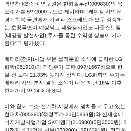
백영찬 KB증권 연구원은
한화솔루션(009830)
의 목
표주가를 5만2000원으로 제시하며 “케미칼 사업은
경기회복 국면에서 가격과 스프레드가 모두 상승하
는 호황국면이 예상되고 태양광사업도 다운스트림
(태양광 발전사업) 투자를 통한 수익성 상승이 기대
된다”고 평가했다.
배터리(전지)사업 부문 물적분할 소식에 급락한
LG
화학(051910)
의 적정주가 또한 89만1667원으로 한
달 전 보다 21.33% 높아진 상태다. LG화학의 주가는
배터리 사업 분사 결정 소식이 나온 지난 16일 이후
현재까지 약 14% 빠졌다.
이와 함께 수소·전기차 시장에서 덩치를 키우고 있는
현대차(005380)
(적정주가 20만5833원)와 신재생에
너지개발사업기업
SK디앤디(210980)
(5만3500원), 2
차전지 소재업체
천보(278280)
(16만6091원), 정밀화