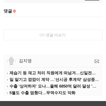
댓글
0
0/0
댓글 더보기
김지영
제습기 등 재고 처리 직원에게 떠넘겨…신일전자 '과징금 처벌'
일 맡기고 깜깜이 계약 …'선시공 후계약' 삼성중공업 덜미
수출 '상저하저' 오나…올해 6850억 달러 달성 '빨간불'
5월도 수출 멈췄다…무역수지도 악화