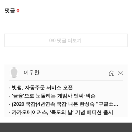
댓글
0
0/0
댓글 더보기
이우찬
빗썸, 자동주문 서비스 오픈
'금융'으로 눈돌리는 게임사 엔씨·넥슨
(2020 국감)4년연속 국감 나온 한성숙 "구글쇼핑과 네이버쇼핑 건은 달라"
카카오메이커스, '독도의 날' 기념 에디션 출시