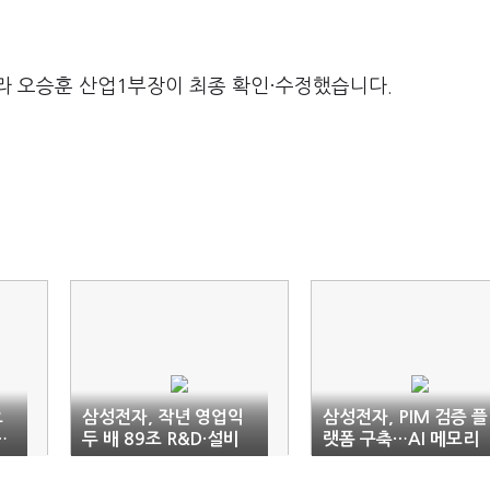
라 오승훈 산업1부장이 최종 확인·수정했습니다.
오
삼성전자, 작년 영업익
삼성전자, PIM 검증 플
…
두 배 89조 R&D·설비
랫폼 구축…AI 메모리
선
투자…글로벌 반도체
정조준
‘톱’