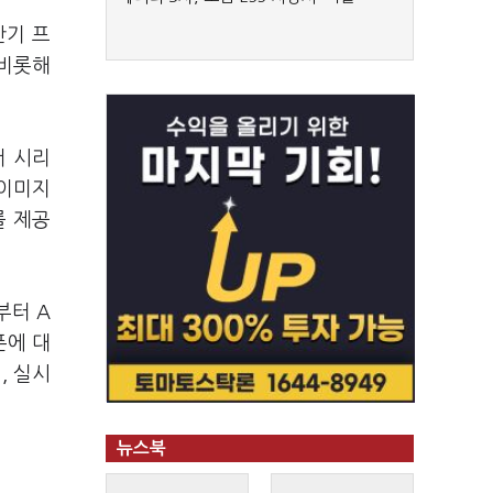
반기 프
 비롯해
서 시리
 이미지
를 제공
부터 A
폰에 대
, 실시
뉴스북