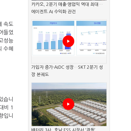
카카오, 2분기 매출·영업익 역대 최대…
에이전트 AI 수익화 관건
에 속도
뛰어들었
 고성능
의 수혜
가입자 증가·AIDC 성장…SKT 2분기 성
장 본궤도
 있습니
대비 1
영향입니
배터리 3사, 호남 ESS 시장서 ‘격돌’