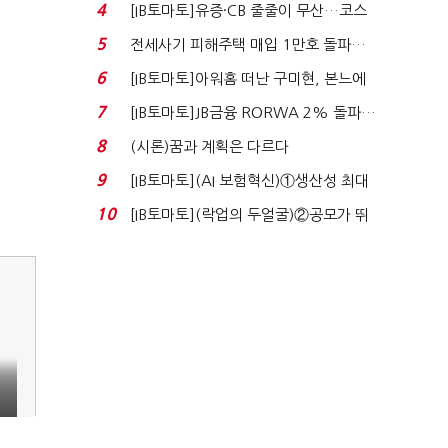
격…추미애, 20년...
4
[IB토마토]유증·CB 줄줄이 무산…코스
닥 벌점 급증에 ...
5
전세사기 피해주택 매입 1만호 돌파…
누적 피해자 4만2...
6
[IB토마토]아워홈 떠난 구미현, 본느에
340억 베팅…가...
7
[IB토마토]JB금융 RORWA 2% 돌파…
실적 견인은 은행 ...
8
(시론)꿈과 계획은 다르다
9
[IB토마토](AI 보험혁신)①생산성 최대
80% 개선…현실...
10
[IB토마토](락업의 두얼굴)②공모가 뛰
자 첫날 매도…FI ...