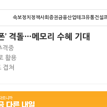
속보
정치
정책
사회
증권
금융
산업
테크
유통
건설
I폰’ 격돌…메모리 수혜 기대
 추격중
로 활용
도 겹쳐