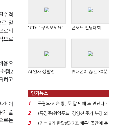
 필수적
으로 알
"CD로 구워오세요"
콘서트 전당대회
업으로의
기적으로
서버용으
 소캠2
AI 인재 쟁탈전
휴대폰이 끊긴 30분
공급하고
인기뉴스
1
구광모-젠슨 황, 두 달 만에 또 만난다…
분간 이
로봇·AI 등 논...
용이 줄
2
(특징주)윙입푸드, 경영진 주가 부양 의
 오르는
지에 상한가...
3
(민선 9기 한달)③'7조 채무' 곳간에 충