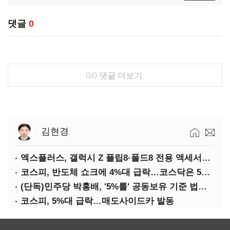
댓글
0
0/0
댓글 더보기
김현경
엑스플러스, 갤럭시 Z 플립8·폴드8 전용 액세서리 출시
코스피, 반도체 쇼크에 4%대 급락…코스닥은 5거래일째 상승
(단독)민주당 박홍배, '5%룰' 공동보유 기준 법제화 추진
코스피, 5%대 급락…매도사이드카 발동