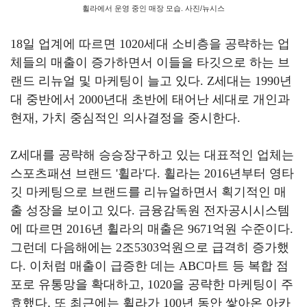
휠라에서 운영 중인 매장 모습. 사진/뉴시스
18
일 업계에 따르면
1020
세대 소비층을 공략하는 업
체들의 매출이 증가하면서 이들을 타깃으로 하는 브
랜드 리뉴얼 및 마케팅이 늘고 있다
. Z
세대는
1990
년
대 중반에서
2000
년대 초반에 태어난 세대로 개인과
현재
,
가치 중심적인 의사결정을 중시한다
.
Z
세대를 공략해 승승장구하고 있는 대표적인 업체는
스포츠패션 브랜드
'
휠라
'
다
.
휠라는
2016
년부터 영타
깃 마케팅으로 브랜드를 리뉴얼하면서 획기적인 매
출 성장을 보이고 있다
.
금융감독원 전자공시시스템
에 따르면
2016
년 휠라의 매출은
9671
억원 수준이다
.
그런데
다음해에는
2
조
5303
억원으로 급격히 증가했
다
.
이처럼 매출이 급증한 데는
ABC
마트 등 복합 점
포로 유통망을 확대하고
, 1020
을 공략한 마케팅이 주
효했다. 또 최근에는 휠라가
100
년 동안 쌓아온 아카