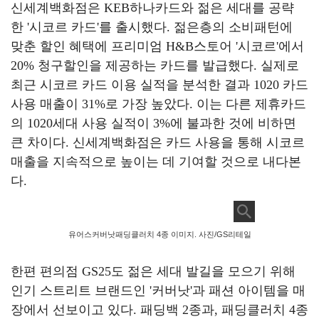
신세계백화점은
KEB
하나카드와 젊은 세대를 공략
한
'
시코르 카드
'
를 출시했다
.
젊은층의 소비패턴에
맞춘 할인 혜택에
프리미엄
H&B
스토어
'
시코르
'
에서
20%
청구할인을 제공하는 카드를 발급했다
.
실제로
최근 시코르 카드 이용 실적을 분석한 결과
1020
카드
사용 매출이
31%
로 가장 높았다
.
이는 다른 제휴카드
의
1020
세대 사용 실적이
3%
에 불과한 것에 비하면
큰 차이다
. 신세계백화점은 카드 사용을 통해 시코르
매출을 지속적으로 높이는 데 기여할 것으로 내다본
다.
유어스커버낫패딩클러치 4종 이미지. 사진/GS리테일
한편 편의점
GS25
도 젊은 세대 발길을 모으기 위해
인기 스트리트 브랜드인
'
커버낫
'
과 패션 아이템을 매
장에서 선보이고 있다
.
패딩백
2
종과
,
패딩클러치
4
종