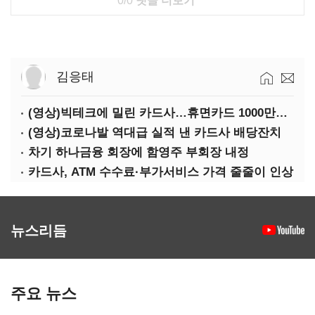
0/0
댓글 더보기
김응태
(영상)빅테크에 밀린 카드사…휴면카드 1000만장 육박
(영상)코로나발 역대급 실적 낸 카드사 배당잔치
차기 하나금융 회장에 함영주 부회장 내정
카드사, ATM 수수료·부가서비스 가격 줄줄이 인상
뉴스리듬
주요 뉴스