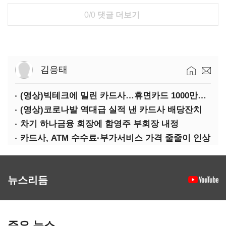
0/0
댓글 더보기
김응태
(영상)빅테크에 밀린 카드사…휴면카드 1000만장 육박
(영상)코로나발 역대급 실적 낸 카드사 배당잔치
차기 하나금융 회장에 함영주 부회장 내정
카드사, ATM 수수료·부가서비스 가격 줄줄이 인상
뉴스리듬
주요 뉴스