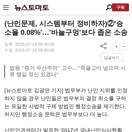
구독
(난민문제, 시스템부터 정비하자)②'승
소율 0.08%'…'바늘구멍'보다 좁은 소송
입력: 2018-07-14 08:00:00
수정: 2018-07-14 08:00:00
답글쓰기
법원 "증거 우선주의" 고수…"죽을고비 넘으며 서
류 챙길 정신 있겠나"
[뉴스토마토 김광연 기자] 법무부가 난민 지위를 인정
하지 않을 경우 난민들은 법무부의 결정 취소를 구하
는 유일한 사법적 구제 방법인 행정소송을 제기한다.
하지만 행정소송 문턱은 법무부보다 더 높다.
난민인권센터가 발표한 '2017년 국내난민심사현황