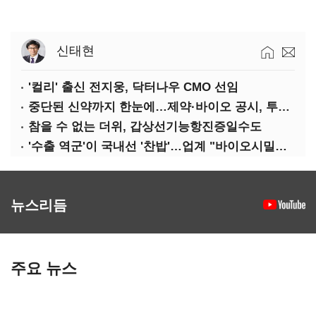
신태현
'컬리' 출신 전지웅, 닥터나우 CMO 선임
중단된 신약까지 한눈에…제약·바이오 공시, 투명해진다
참을 수 없는 더위, 갑상선기능항진증일수도
'수출 역군'이 국내선 '찬밥'…업계 "바이오시밀러 인센티브 다각화 필요"
뉴스리듬
주요 뉴스