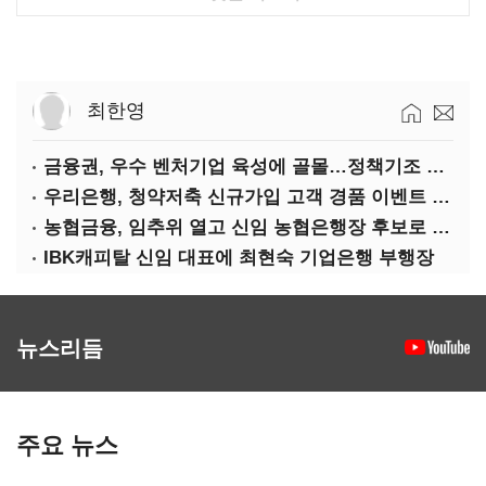
최한영
금융권, 우수 벤처기업 육성에 골몰…정책기조 부응·기술력 확보 차원
우리은행, 청약저축 신규가입 고객 경품 이벤트 실시
농협금융, 임추위 열고 신임 농협은행장 후보로 손병환 추천
IBK캐피탈 신임 대표에 최현숙 기업은행 부행장
뉴스리듬
주요 뉴스