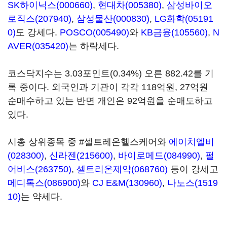
SK하이닉스(000660)
,
현대차(005380)
,
삼성바이오
로직스(207940)
,
삼성물산(000830)
,
LG화학(05191
0)
도 강세다.
POSCO(005490)
와
KB금융(105560)
,
N
AVER(035420)
는 하락세다.
코스닥지수는 3.03포인트(0.34%) 오른 882.42를 기
록 중이다. 외국인과 기관이 각각 118억원, 27억원
순매수하고 있는 반면 개인은 92억원을 순매도하고
있다.
시총 상위종목 중 #셀트레온헬스케어와
에이치엘비
(028300)
,
신라젠(215600)
,
바이로메드(084990)
,
펄
어비스(263750)
,
셀트리온제약(068760)
등이 강세고
메디톡스(086900)
와
CJ E&M(130960)
,
나노스(1519
10)
는 약세다.