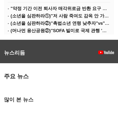
"약정 기간 이전 퇴사자 매각위로금 반환 요구 타당"
(소년을 심판하라①)"저 사람 죽여도 감옥 안 가죠"…법 비웃는 소년들
(소년을 심판하라②)"촉법소년 연령 낮추자"vs"안된다"…논쟁만 반복
(머나먼 용산공원②)"SOFA 빌미로 국제 관행 '오염자 부담원칙' 무시"
뉴스리듬
주요 뉴스
많이 본 뉴스