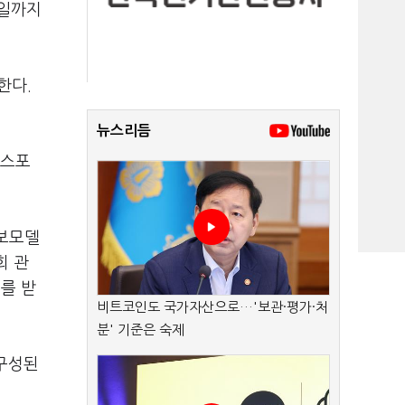
4일까지
한다.
뉴스리듬
 스포
홍보모델
회 관
를 받
비트코인도 국가자산으로…'보관·평가·처
분' 기준은 숙제
구성된