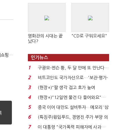
영화관의 시대는 끝
"CD로 구워오세요"
났다?
(2020 국감)4년연속 국감 나온 한성숙 "구글쇼핑과 네이버쇼핑 건은 달라"
인기뉴스
1
구광모-젠슨 황, 두 달 만에 또 만난다…
로봇·AI 등 논...
2
비트코인도 국가자산으로…'보관·평가·
처분' 기준은 ...
3
(현장+)"팔 생각 접고 호가 높여
요"…'덜 똘똘한 한 채' 20...
4
(현장+)"12일엔 물건 다 들어와요"…
빈 매대 채우며 문 연 ...
5
중국 이어 대만도 설비투자…메모리 ‘삼
국전쟁’
6
(특징주)윙입푸드, 경영진 주가 부양 의
지에 상한가...
7
이 대통령 "국가폭력 피해자에 사과…