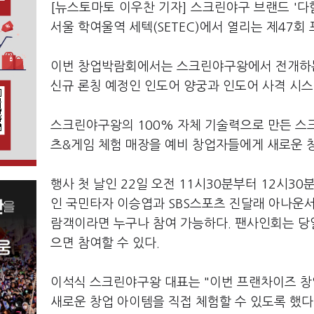
[뉴스토마토 이우찬 기자] 스크린야구 브랜드 '
서울 학여울역 세텍(SETEC)에서 열리는 제47회
이번 창업박람회에서는 스크린야구왕에서 전개하는
신규 론칭 예정인 인도어 양궁과 인도어 사격 시스
스크린야구왕의 100% 자체 기술력으로 만든 스크
츠&게임 체험 매장을 예비 창업자들에게 새로운 
행사 첫 날인 22일 오전 11시30분부터 12시
인 국민타자 이승엽과 SBS스포츠 진달래 아나운
람객이라면 누구나 참여 가능하다. 팬사인회는 당
으면 참여할 수 있다.
이석식 스크린야구왕 대표는 "이번 프랜차이즈 창
새로운 창업 아이템을 직접 체험할 수 있도록 했다