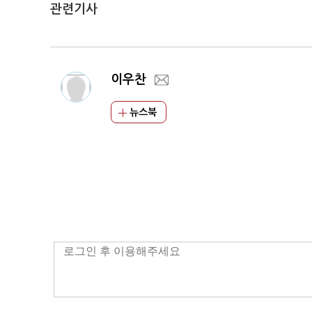
관련기사
이우찬
뉴스북