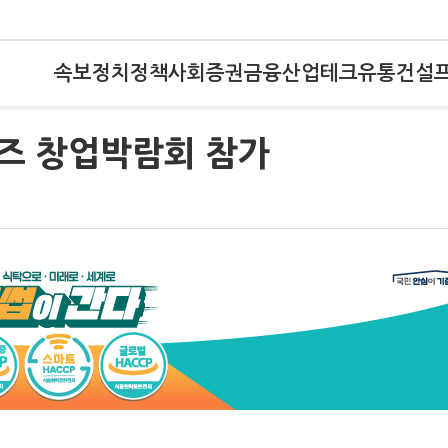
속보
정치
정책
사회
증권
금융
산업
테크
유통
건설
즈 창업박람회 참가