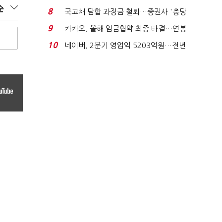
적극적 조사로 진...
순
8
국고채 담합 과징금 철퇴…증권사 '충당
금 폭탄' 우려...
9
카카오, 올해 임금협약 최종 타결…연봉
6.3% 인상·격려...
10
네이버, 2분기 영업익 5203억원…전년
비 0.2% 감소...