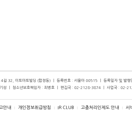
길 32, 이토마토빌딩 (합정동) ㅣ 등록번호 : 서울아 00515 ㅣ 등록일자 및 발행일자 :
성 ㅣ 청소년보호책임자 : 최병호 ㅣ 편집국 : 02-2128-3874 ㅣ 사업국 : 02-21
고안내
개인정보취급방침
IR CLUB
고충처리인제도 안내
서
I
I
I
I