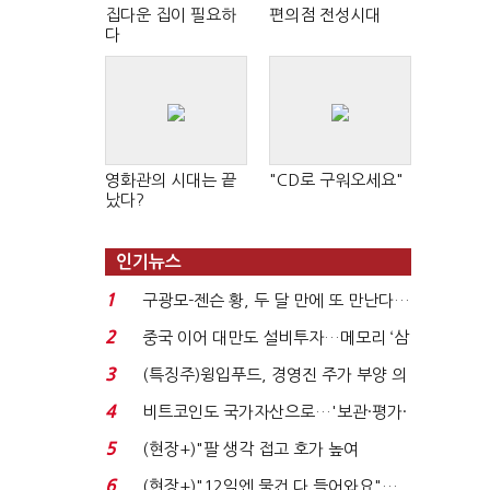
집다운 집이 필요하
편의점 전성시대
다
영화관의 시대는 끝
"CD로 구워오세요"
났다?
인기뉴스
1
구광모-젠슨 황, 두 달 만에 또 만난다…
로봇·AI 등 논...
2
중국 이어 대만도 설비투자…메모리 ‘삼
국전쟁’
3
(특징주)윙입푸드, 경영진 주가 부양 의
지에 상한가...
4
비트코인도 국가자산으로…'보관·평가·
처분' 기준은 ...
5
(현장+)"팔 생각 접고 호가 높여
요"…'덜 똘똘한 한 채' 20...
6
(현장+)"12일엔 물건 다 들어와요"…