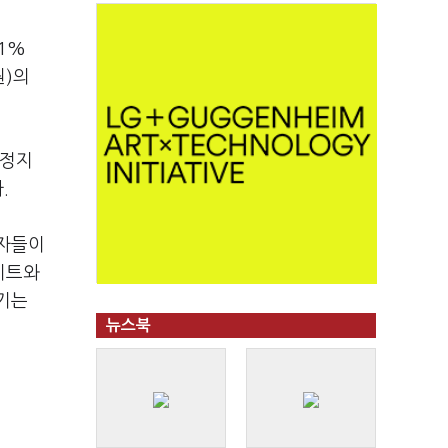
1%
원)의
여정지
.
환자들이
이트와
기는
뉴스북