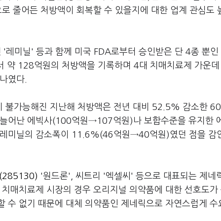
으로 줄어든 처방액이 회복할 수 있을지에 대한 업계 관심도
센 '레미닐' 등과 함께 미국 FDA로부터 승인받은 단 4종 뿐인
서 약 128억원의 처방액을 기록하며 4대 치매치료제 가운데
나였다.
불가능해진 지난해 처방액은 전년 대비 52.5% 감소한 60
이 늘어난 에빅사(100억원→107억원)나 보합수준을 유지한
레미닐의 감소폭이 11.6%(46억원→40억원)였던 점을 감
285130)
'원드론', 씨트리 '엑셀씨' 등으로 대표되는 제
 치매치료제 시장의 경우 오리지널 의약품에 대한 선호도가 
할 수 없기 때문에 대체 의약품인 제네릭으로 자연스럽게 수