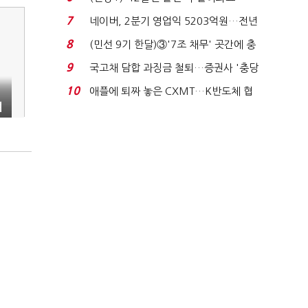
빈 매대 채우며 문 연 ...
7
네이버, 2분기 영업익 5203억원…전년
비 0.2% 감소...
8
(민선 9기 한달)③'7조 채무' 곳간에 충
격…추미애, 20년...
9
국고채 담합 과징금 철퇴…증권사 '충당
금 폭탄' 우려...
10
애플에 퇴짜 놓은 CXMT…K반도체 협
켜
상력 ‘호재’...