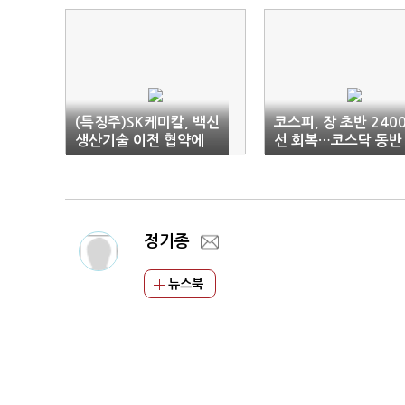
(특징주)SK케미칼, 백신
코스피, 장 초반 240
생산기술 이전 협약에
선 회복…코스닥 동반
'강세'
상승
정기종
뉴스북