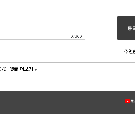
0
/
300
추천
0/0
댓글 더보기