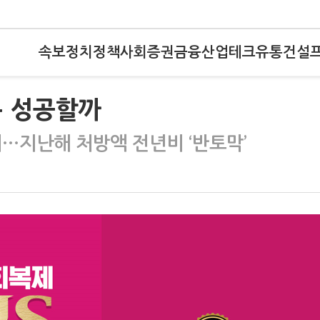
속보
정치
정책
사회
증권
금융
산업
테크
유통
건설
복 성공할까
…지난해 처방액 전년비 ‘반토막’