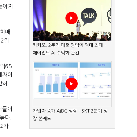
 높아지
 치매
 2위
카카오, 2분기 매출·영업익 역대 최대…
에이전트 AI 수익화 관건
억65
 에자이
안하
네릭들이
가입자 증가·AIDC 성장…SKT 2분기 성
높다.
장 본궤도
요가