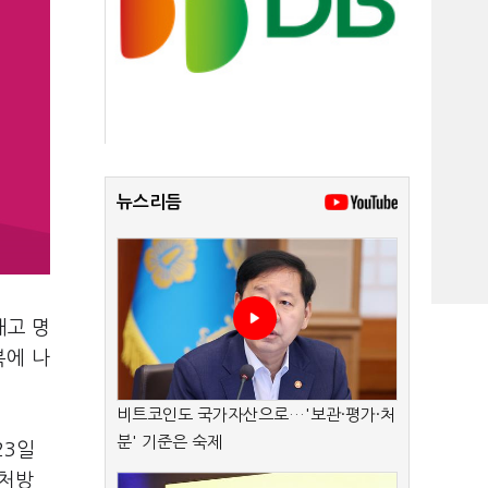
뉴스리듬
내고 명
복에 나
비트코인도 국가자산으로…'보관·평가·처
분' 기준은 숙제
23일
 처방