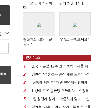
집다운 집이 필요하
편의점 전성시대
다
순
영화관의 시대는 끝
"CD로 구워오세요"
났다?
인기뉴스
1
전국 기름값 12주 연속 하락…서울 휘
발윳값 1909원...
2
김민석 "경선갈등 완전 제로 노력"…정
청래 "반명 공세 사...
3
'정청래 책임론' 꺼낸 친명계…친청계
는 추가투표 때리기...
4
전쟁에 원유 공급망 흔들리자…K-정유,
에너지안보 핵심...
5
"팀 정청래 정리" "이중잣대 말라"…민
주 최고위원 계파 다...
6
김민석, 제주·인천서 승리…누적 득표율