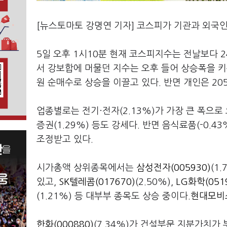
[뉴스토마토 강명연 기자] 코스피가 기관과 외국인
5일 오후 1시10분 현재 코스피지수는 전날보다 24.
서 강보합에 머물던 지수는 오후 들어 상승폭을 키우
원 순매수로 상승을 이끌고 있다. 반면 개인은 20
업종별로는 전기·전자(2.13%)가 가장 큰 폭으로 오르
증권(1.29%) 등도 강세다. 반면 음식료품(-0.43%)
조정받고 있다.
시가총액 상위종목에서는
삼성전자(005930)
(1
있고,
SK텔레콤(017670)
(2.50%),
LG화학(051
(1.21%) 등 대부부 종목도 상승 중이다.
현대모비스
한화(000880)
(7.34%)가 건설부문 지분가치가