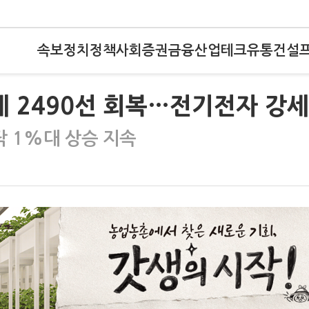
속보
정치
정책
사회
증권
금융
산업
테크
유통
건설
에 2490선 회복…전기전자 강세
 1%대 상승 지속