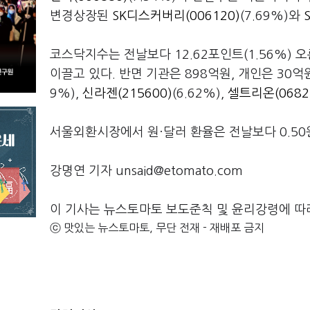
변경상장된
SK디스커버리(006120)
(7.69%)와
코스닥지수는 전날보다 12.62포인트(1.56%) 오
이끌고 있다. 반면 기관은 898억원, 개인은 30
9%),
신라젠(215600)
(6.62%),
셀트리온(0682
서울외환시장에서 원·달러 환율은 전날보다 0.50원(
강명연 기자 unsaid@etomato.com
이 기사는 뉴스토마토 보도준칙 및 윤리강령에 따
ⓒ 맛있는 뉴스토마토, 무단 전재 - 재배포 금지