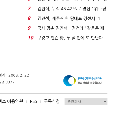
'1위 탈환'(종합)...
7
김민석, 누적 45.42%로 경선 1위…정
청래와 격차 0.86%p(...
8
김민석, 제주·인천 당대표 경선서 '1
위'(1보)...
9
공세 멈춘 김민석…정청래 "갈등은 제
가 수습"
10
구광모-젠슨 황, 두 달 만에 또 만난다…
로봇·AI 등 논...
 2008. 2. 22
28-3377
비스 이용약관
RSS
구독신청
I
I