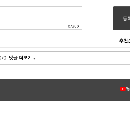
0
/
300
추천
0/0
댓글 더보기