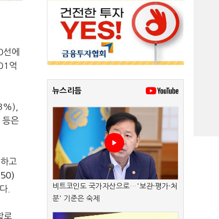
80선에
01억
뉴스리듬
3%),
) 등은
록하고
50)
비트코인도 국가자산으로…'보관·평가·처
다.
분' 기준은 숙제
할로