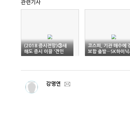
관련기사
(2018 증시전망)③새
코스피, 기관 매수에 
해도 증시 이끌 '견인
보합 출발…SK하이닉
차'는 'IT주'
2% 강세
강명연