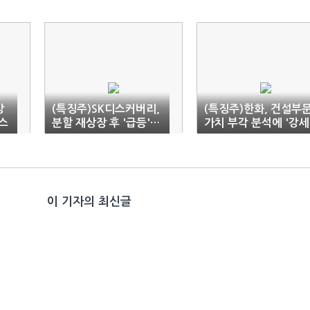
강
(특징주)SK디스커버리,
(특징주)한화, 건설부
스
분할 재상장 후 '급등'…
가치 부각 분석에 '강세
SK케미칼 '약세'
이 기자의 최신글