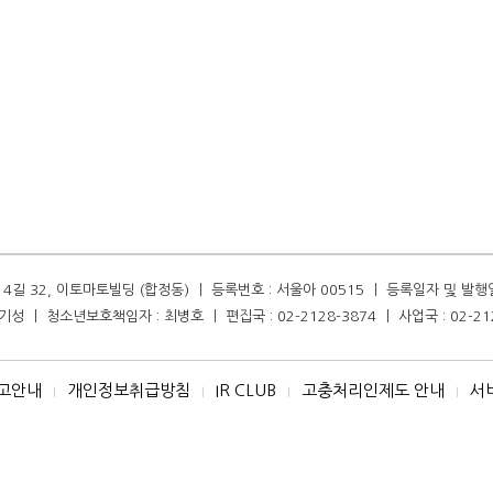
길 32, 이토마토빌딩 (합정동) ㅣ 등록번호 : 서울아 00515 ㅣ 등록일자 및 발행일자 :
성 ㅣ 청소년보호책임자 : 최병호 ㅣ 편집국 : 02-2128-3874 ㅣ 사업국 : 02-21
고안내
개인정보취급방침
IR CLUB
고충처리인제도 안내
서
I
I
I
I