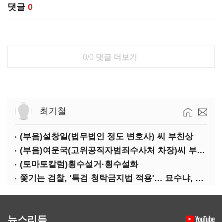
댓글
0
0/0
댓글 더보기
최기철
(부음)설창일(법무법인 정도 변호사) 씨 부친상
(부음)여운국(고위공직자범죄수사처 차장)씨 부친상
(토마토칼럼)횡수설거·횡수설화
쫓기는 검찰, '특검 청탁금지법 적용'… 묘수냐, 무리수냐
뉴스리듬