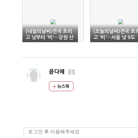
(내일의날씨)전국 흐리
(오늘의날씨)전국 흐
고 낮부터 '비'…강원 산
고 '비'…서울 낮 9도
간 '눈'
윤다혜
뉴스북