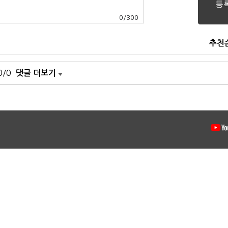
0
/
300
추천
0/0
댓글 더보기