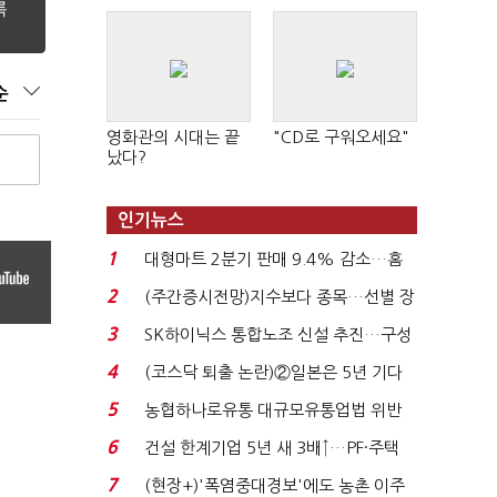
순
영화관의 시대는 끝
"CD로 구워오세요"
났다?
인기뉴스
1
대형마트 2분기 판매 9.4% 감소…홈
플러스 사태 여파...
2
(주간증시전망)지수보다 종목…선별 장
세 이어진다...
3
SK하이닉스 통합노조 신설 추진…구성
원 간 성과급 불...
4
(코스닥 퇴출 논란)②일본은 5년 기다
려주는데 우리는 ...
5
농협하나로유통 대규모유통업법 위반
적발…공정위, 과...
6
건설 한계기업 5년 새 3배↑…PF·주택
침체에 재무 ...
7
(현장+)'폭염중대경보'에도 농촌 이주