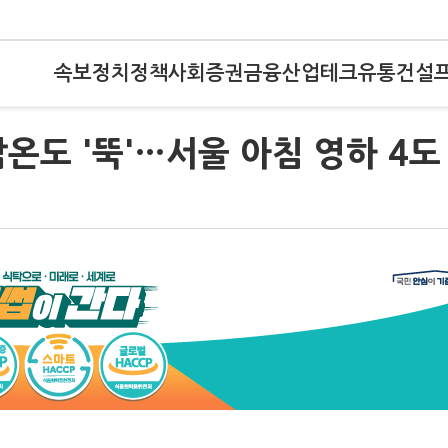
속보
정치
정책
사회
증권
금융
산업
테크
유통
건설
온도 '뚝'…서울 아침 영하 4도