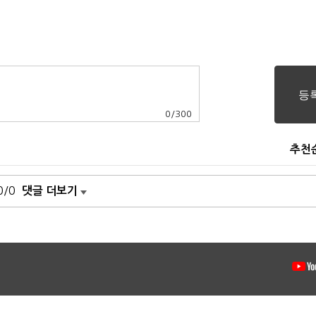
0
/
300
추천
0/0
댓글 더보기