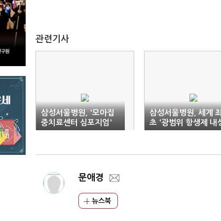
관련기사
삼성서울병원, '모아집
삼성서울병원, 세계 
중치료센터 심포지엄'
초 '광범위 항생제 내
개최
페렴구균' 발견
문애경
뉴스북