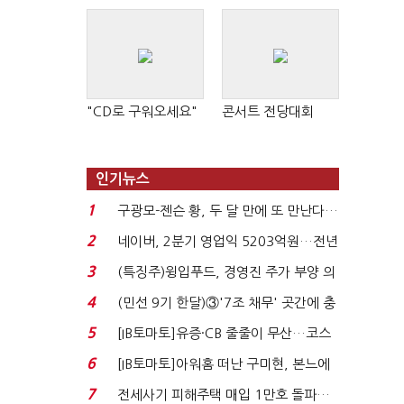
"CD로 구워오세요"
콘서트 전당대회
인기뉴스
1
구광모-젠슨 황, 두 달 만에 또 만난다…
로봇·AI 등 논...
2
네이버, 2분기 영업익 5203억원…전년
비 0.2% 감소...
3
(특징주)윙입푸드, 경영진 주가 부양 의
지에 상한가...
4
(민선 9기 한달)③'7조 채무' 곳간에 충
격…추미애, 20년...
5
[IB토마토]유증·CB 줄줄이 무산…코스
닥 벌점 급증에 ...
6
[IB토마토]아워홈 떠난 구미현, 본느에
340억 베팅…가...
7
전세사기 피해주택 매입 1만호 돌파…