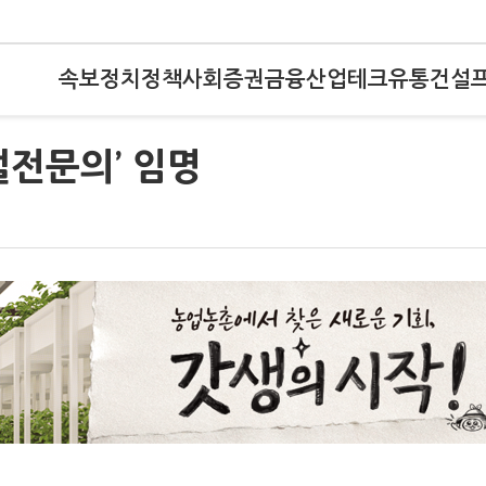
속보
정치
정책
사회
증권
금융
산업
테크
유통
건설
절전문의’ 임명