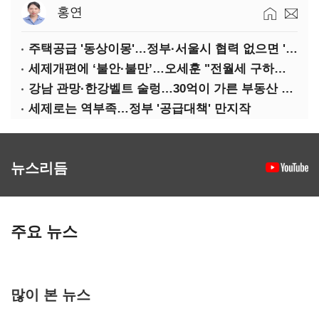
홍연
주택공급 '동상이몽'…정부·서울시 협력 없으면 '공수표'
세제개편에 ‘불안·불만’…오세훈 "전월세 구하기 더 힘들어질 것"
강남 관망·한강벨트 술렁…30억이 가른 부동산 민심
세제로는 역부족…정부 '공급대책' 만지작
뉴스리듬
주요 뉴스
많이 본 뉴스