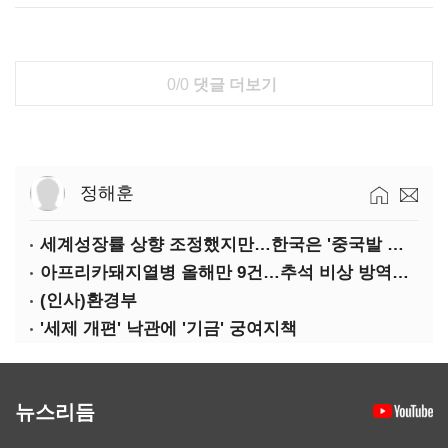
0/0
댓글 더보기
정해훈
세계성장률 상향 조정했지만…한국은 '중국발 살얼음판'
아프리카돼지열병 올해만 9건…추석 비상 방역에 '총력'
(인사)환경부
'세제 개편' 낙관에 '기금' 궁여지책
뉴스리듬