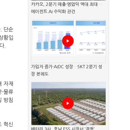
카카오, 2분기 매출·영업익 역대 최대…
에이전트 AI 수익화 관건
. 단순
 상황입
다.
가입자 증가·AIDC 성장…SKT 2분기 성
장 본궤도
해 자재
산·물류
일 방침
조 혁신
배터리 3사, 호남 ESS 시장서 ‘격돌’