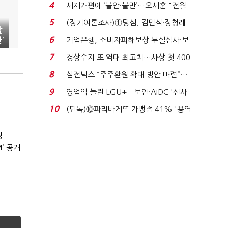
생법 위반 반복...
4
세제개편에 ‘불안·불만’…오세훈 "전월
세 구하기 더 ...
5
(정기여론조사)①당심, 김민석·정청래
달
'초접전'…대통령 ...
6
기업은행, 소비자피해보상 부실심사·보
’
이스피싱 공시 ...
7
경상수지 또 역대 최고치…사상 첫 400
억달러에 '3% 성...
8
삼전닉스 “주주환원 확대 방안 마련”…
로이터에 성명...
9
영업익 늘린 LGU+…보안·AIDC '신사
업 드라이브'...
10
(단독)⑩파리바게뜨 가맹점 41% '용역
제빵기사 없어'…고...
장
’ 공개