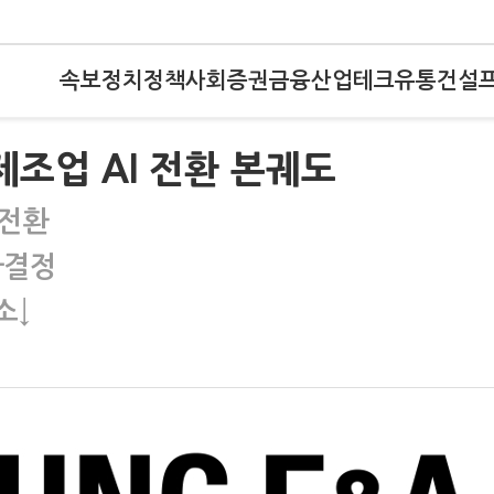
속보
정치
정책
사회
증권
금융
산업
테크
유통
건설
제조업 AI 전환 본궤도
 전환
사결정
소↓