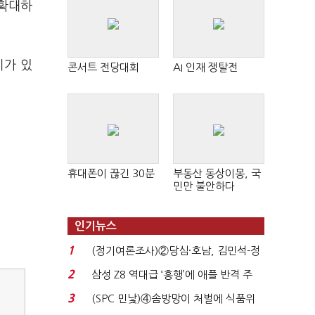
 확대하
이가 있
콘서트 전당대회
AI 인재 쟁탈전
휴대폰이 끊긴 30분
부동산 동상이몽, 국
민만 불안하다
인기뉴스
1
(정기여론조사)②당심·호남, 김민석-정
청래 '초접전'...
2
삼성 Z8 역대급 ‘흥행’에 애플 반격 주
목…9월 ‘폴...
3
(SPC 민낯)④솜방망이 처벌에 식품위