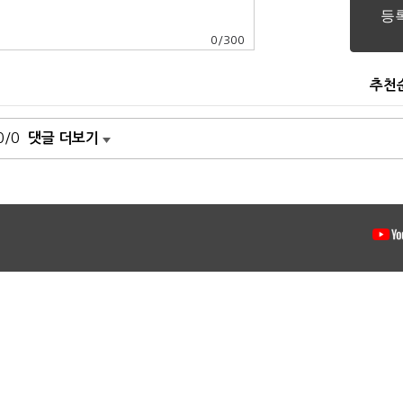
0
/
300
추천
0/0
댓글 더보기