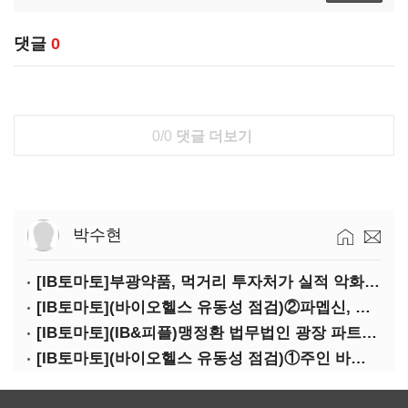
댓글
0
0/0
댓글 더보기
박수현
[IB토마토]부광약품, 먹거리 투자처가 실적 악화 '부메랑'?
[IB토마토](바이오헬스 유동성 점검)②파멥신, 자금조달 위기에…임상 완주 '물음표'
[IB토마토](IB&피플)맹정환 법무법인 광장 파트너 변호사
[IB토마토](바이오헬스 유동성 점검)①주인 바뀐 네오펙트…경영정상화 가능할까