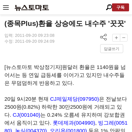
구독
(종목Plus)환율 상승에도 내수주 '꿋꿋'
입력: 2011-09-20 09:23:08
수정: 2011-09-20 09:24:09
답글쓰기
[뉴스토마토 박상정기자]원달러 환율은 1140원을 넘
어서는 등 연일 급등세를 이어가고 있지만 내수주들
은 무덤덤하게 반응하고 있다.
20일 9시20분 현재
CJ제일제당(097950)
은 전날보다
2500원(0.82%) 하락한 30만2500원에 거래되고 있
다.
CJ(001040)
는 0.24% 오름세 유지하며 강보합권
에서 움직이고 있다.
롯데제과(004990)
,
빙그레(0051
80)
,
농심(004370)
,
오리온(001800)
등은 1% 안팎의