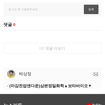
댓글
0
0/0
댓글 더보기
박상정
(마감전업앤다운)삼본정밀화학▲보타바이오▼