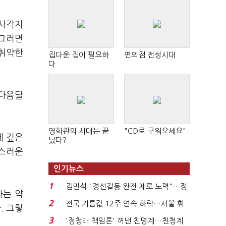
 사각지
 그러면
 취약한
집다운 집이 필요하
편의점 전성시대
다
 다음달
영화관의 시대는 끝
"CD로 구워오세요"
에 깊은
났다?
망스러운
인기뉴스
1
김민석 "경선갈등 완전 제로 노력"…정
다는 약
청래 "반명 공세 사...
2
전국 기름값 12주 연속 하락…서울 휘
. 그렇
발윳값 1909원...
3
'정청래 책임론' 꺼낸 친명계…친청계