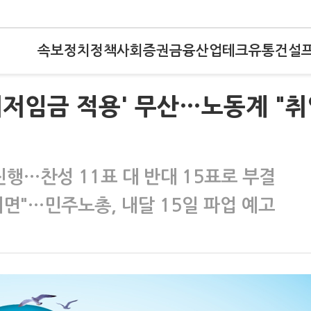
속보
정치
정책
사회
증권
금융
산업
테크
유통
건설
저임금 적용' 무산…노동계 "
진행…찬성 11표 대 반대 15표로 부결
면"…민주노총, 내달 15일 파업 예고