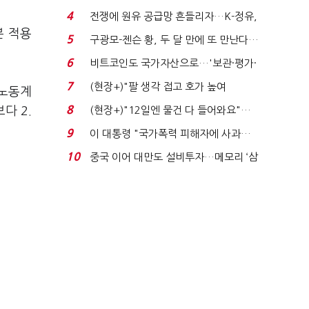
는 추가투표 때리기...
4
전쟁에 원유 공급망 흔들리자…K-정유,
분 적용
에너지안보 핵심...
5
구광모-젠슨 황, 두 달 만에 또 만난다…
로봇·AI 등 논...
6
비트코인도 국가자산으로…'보관·평가·
처분' 기준은 ...
7
(현장+)"팔 생각 접고 호가 높여
 노동계
요"…'덜 똘똘한 한 채' 20...
8
다 2.
(현장+)"12일엔 물건 다 들어와요"…
빈 매대 채우며 문 연 ...
9
이 대통령 "국가폭력 피해자에 사과…
적극적 조사로 진...
10
중국 이어 대만도 설비투자…메모리 ‘삼
국전쟁’