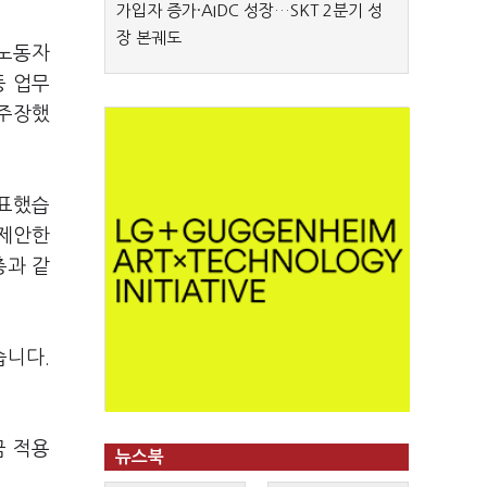
가입자 증가·AIDC 성장…SKT 2분기 성
장 본궤도
 노동자
등 업무
 주장했
발표했습
 제안한
총과 같
습니다.
금 적용
뉴스북