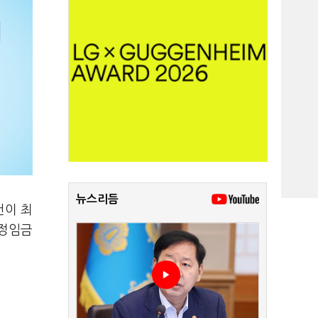
뉴스리듬
건이 최
적정임금