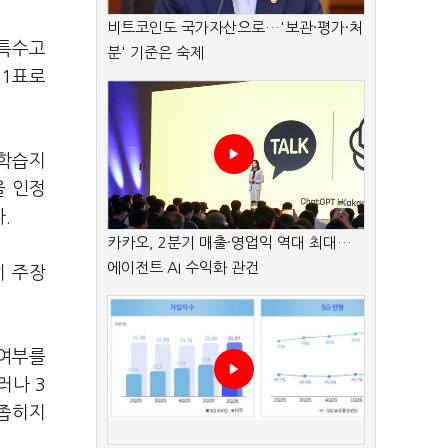
비트코인도 국가자산으로…'보관·평가·처
 특수고
분' 기준은 숙제
 1표로
 학습지
을 인정
.
카카오, 2분기 매출·영업익 역대 최대…
에이전트 AI 수익화 관건
히 주장
 여부를
러나 3
 좁히지