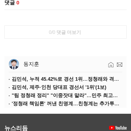
댓글
0
0/0
댓글 더보기
동지훈
김민석, 누적 45.42%로 경선 1위…정청래와 격차 0.86%p(2보)
김민석, 제주·인천 당대표 경선서 '1위'(1보)
"팀 정청래 정리" "이중잣대 말라"…민주 최고위원 계파 다툼 격화
'정청래 책임론' 꺼낸 친명계…친청계는 추가투표 때리기
뉴스리듬