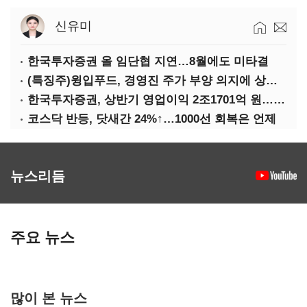
신유미
한국투자증권 올 임단협 지연…8월에도 미타결
(특징주)윙입푸드, 경영진 주가 부양 의지에 상한가
한국투자증권, 상반기 영업이익 2조1701억 원… 전년비 89.1%↑
코스닥 반등, 닷새간 24%↑…1000선 회복은 언제
뉴스리듬
주요 뉴스
많이 본 뉴스