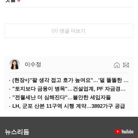
0/0
댓글 더보기
이수정
(현장+)"팔 생각 접고 호가 높여요"…'덜 똘똘한 한 채' 20억 키맞추기
"토지보다 금융이 병목"…건설업계, PF 자금경색 해소 목소리
"전월세난 더 심해진다"…불안한 세입자들
LH, 군포 산본 11구역 시행 계약…3892가구 공급
뉴스리듬