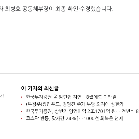
라 최병호 공동체부장이 최종 확인·수정했습니다.
이 기자의 최신글
다!
한국투자증권 올 임단협 지연…8월에도 미타결
(특징주)윙입푸드, 경영진 주가 부양 의지에 상한가
한국투자증권, 상반기 영업이익 2조1701억 원… 전년비 8
코스닥 반등, 닷새간 24%↑…1000선 회복은 언제