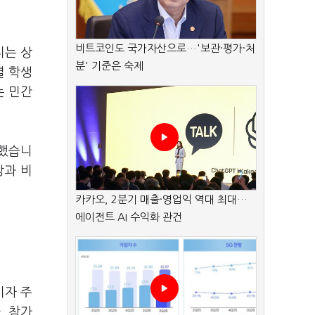
비트코인도 국가자산으로…'보관·평가·처
지는 상
분' 기준은 숙제
열 학생
는 민간
당했습니
방과 비
카카오, 2분기 매출·영업익 역대 최대…
에이전트 AI 수익화 관건
기자 주
. 참가