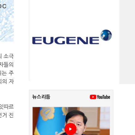
의 소극
입자들의
위는 주
회의 자
뉴스리듬
 잇따르
선거 진