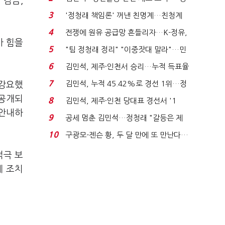
 감금,
청래 "반명 공세 사...
3
'정청래 책임론' 꺼낸 친명계…친청계
는 추가투표 때리기...
4
전쟁에 원유 공급망 흔들리자…K-정유,
가 힘을
에너지안보 핵심...
5
"팀 정청래 정리" "이중잣대 말라"…민
주 최고위원 계파 다...
6
김민석, 제주·인천서 승리…누적 득표율
'1위 탈환'(종합)...
7
김민석, 누적 45.42%로 경선 1위…정
 강요했
청래와 격차 0.86%p(...
 공개되
8
김민석, 제주·인천 당대표 경선서 '1
 안내하
위'(1보)...
9
공세 멈춘 김민석…정청래 "갈등은 제
가 수습"
10
구광모-젠슨 황, 두 달 만에 또 만난다…
로봇·AI 등 논...
적극 보
게 조치