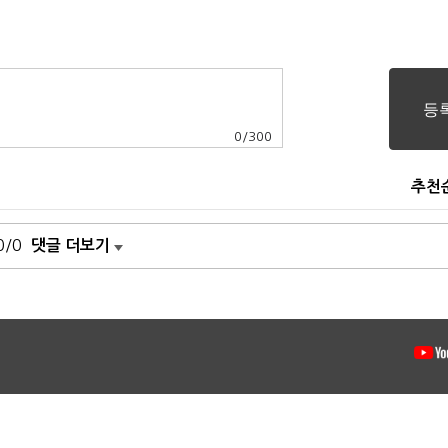
0
/
300
추천
0/0
댓글 더보기