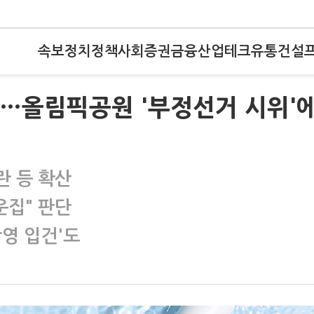
속보
정치
정책
사회
증권
금융
산업
테크
유통
건설
'?…올림픽공원 '부정선거 시위'
란 등 확산
운집" 판단
영 입건'도