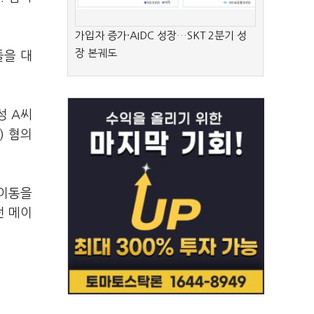
가입자 증가·AIDC 성장…SKT 2분기 성
장 본궤도
들을 대
성 A씨
) 혐의
 이동을
던 메이