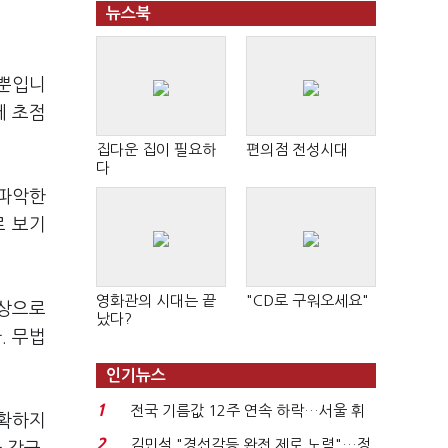
뉴스북
 뿐입니
에 초점
집다운 집이 필요하
편의점 전성시대
다
 파악한
로 보기
영화관의 시대는 끝
"CD로 구워오세요"
대상으로
났다?
. 무법
인기뉴스
1
전국 기름값 12주 연속 하락…서울 휘
명확하지
발윳값 1909원...
2
김민석 "경선갈등 완전 제로 노력"…정