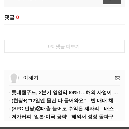
댓글
0
0/0
댓글 더보기
이혜지
롯데웰푸드, 2분기 영업익 89%↑…해외 사업이 실적 견인
(현장+)"12일엔 물건 다 들어와요"…빈 매대 채우며 문 연 홈플러스
(SPC 민낯)②매출 늘어도 수익은 제자리…배스킨라빈스 점주 '속앓이'
저가커피, 일본·미국 공략…해외서 성장 돌파구