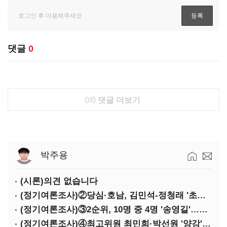
댓글
0
0/0
댓글 더보기
박주용
(시론)의견 없습니다
(정기여론조사)②당심·호남, 김민석-정청래 '초접전'
(정기여론조사)③2순위, 10명 중 4명 '송영길'…정청래 '한 자릿수'
(정기여론조사)④최고위원 최민희·박선원 '양강'…서미화·이성윤·임미애 뒤이어