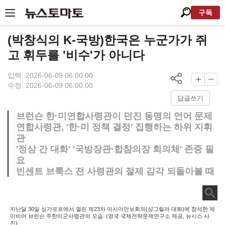
구독
(박창식의 K-국방)한국은 누군가가 쥐
고 휘두를 '비수'가 아니다
입력: 2026-06-09 06:00:00
수정: 2026-06-09 06:00:00
답글쓰기
브런슨 한·미연합사령관이 던진 동맹의 언어 문제
연합사령관, '한·미 정책 결정' 집행하는 하위 지휘
관
'정상 간 대화' '국방장관·합참의장 회의체' 존중 필
요
빈센트 브룩스 전 사령관의 절제 감각 되돌아볼 때
지난달 30일 싱가포르에서 열린 제23차 아시아안보회의(샹그릴라 대화)에 참석한 제
이비어 브런슨 주한미군사령관의 모습. (영국 국제전략문제연구소 제공, 뉴시스 사
진)