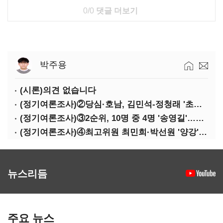
0/0
댓글 더보기
박주용
(시론)의견 없습니다
(정기여론조사)②당심·호남, 김민석-정청래 '초접전'
(정기여론조사)③2순위, 10명 중 4명 '송영길'…정청래 '한 자릿수'
(정기여론조사)④최고위원 최민희·박선원 '양강'…서미화·이성윤·임미애 뒤이어
뉴스리듬
주요 뉴스