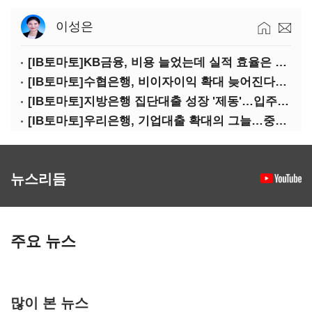
이성은
[IB토마토]KB금융, 비용 늘었는데 실적 효율은 개선…증권 호황 효과
[IB토마토]수협은행, 비이자이익 확대 늦어진다…공모운용사 인가 연말로
[IB토마토]지방은행 집단대출 성장 '제동'…입주절벽에 반사이익도 희박
[IB토마토]우리은행, 기업대출 확대의 그늘…중기 연체율 10년 만에 최고
뉴스리듬
주요 뉴스
많이 본 뉴스